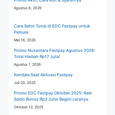
Agustus 6, 2026
Cara Setor Tunai di EDC Fastpay untuk
Pemula
Mei 16, 2026
Promo Nusantara Fastpay Agustus 2026:
Total Hadiah Rp17 Juta!
Agustus 1, 2026
Kendala Saat Aktivasi Fastpay
Juli 20, 2025
Promo EDC Fastpay Oktober 2025: Raih
Saldo Bonus Rp3 Juta! Begini caranya.
Oktober 12, 2025