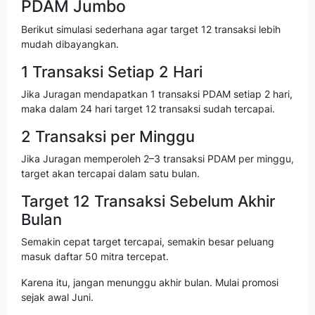
PDAM Jumbo
Berikut simulasi sederhana agar target 12 transaksi lebih
mudah dibayangkan.
1 Transaksi Setiap 2 Hari
Jika Juragan mendapatkan 1 transaksi PDAM setiap 2 hari,
maka dalam 24 hari target 12 transaksi sudah tercapai.
2 Transaksi per Minggu
Jika Juragan memperoleh 2–3 transaksi PDAM per minggu,
target akan tercapai dalam satu bulan.
Target 12 Transaksi Sebelum Akhir
Bulan
Semakin cepat target tercapai, semakin besar peluang
masuk daftar 50 mitra tercepat.
Karena itu, jangan menunggu akhir bulan. Mulai promosi
sejak awal Juni.