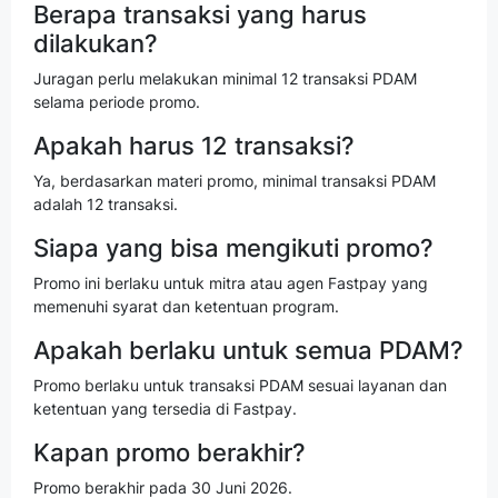
Berapa transaksi yang harus
dilakukan?
Juragan perlu melakukan minimal 12 transaksi PDAM
selama periode promo.
Apakah harus 12 transaksi?
Ya, berdasarkan materi promo, minimal transaksi PDAM
adalah 12 transaksi.
Siapa yang bisa mengikuti promo?
Promo ini berlaku untuk mitra atau agen Fastpay yang
memenuhi syarat dan ketentuan program.
Apakah berlaku untuk semua PDAM?
Promo berlaku untuk transaksi PDAM sesuai layanan dan
ketentuan yang tersedia di Fastpay.
Kapan promo berakhir?
Promo berakhir pada 30 Juni 2026.