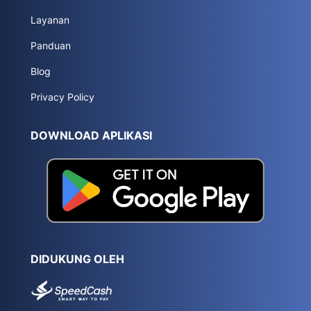
Layanan
Panduan
Blog
Privacy Policy
DOWNLOAD APLIKASI
DIDUKUNG OLEH