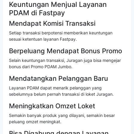
Keuntungan Menjual Layanan
PDAM di Fastpay
Mendapat Komisi Transaksi
Setiap transaksi berpotensi memberikan keuntungan
sesuai ketentuan layanan Fastpay.
Berpeluang Mendapat Bonus Promo
Selain keuntungan transaksi, Juragan juga bisa mengejar
bonus dari Promo PDAM Jumbo.
Mendatangkan Pelanggan Baru
Layanan PDAM dapat menarik pelanggan yang
sebelumnya belum pernah transaksi di loket Juragan.
Meningkatkan Omzet Loket
Semakin banyak produk yang dilayani, semakin besar
peluang omzet meningkat.
Bisa Digabung dengan Layanan