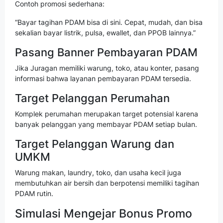
Contoh promosi sederhana:
“Bayar tagihan PDAM bisa di sini. Cepat, mudah, dan bisa
sekalian bayar listrik, pulsa, ewallet, dan PPOB lainnya.”
Pasang Banner Pembayaran PDAM
Jika Juragan memiliki warung, toko, atau konter, pasang
informasi bahwa layanan pembayaran PDAM tersedia.
Target Pelanggan Perumahan
Komplek perumahan merupakan target potensial karena
banyak pelanggan yang membayar PDAM setiap bulan.
Target Pelanggan Warung dan
UMKM
Warung makan, laundry, toko, dan usaha kecil juga
membutuhkan air bersih dan berpotensi memiliki tagihan
PDAM rutin.
Simulasi Mengejar Bonus Promo