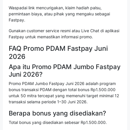
Waspadai link mencurigakan, klaim hadiah palsu,
permintaan biaya, atau pihak yang mengaku sebagai
Fastpay.
Gunakan customer service resmi atau Live Chat di aplikasi
Fastpay untuk memastikan informasi promo.
FAQ Promo PDAM Fastpay Juni
2026
Apa itu Promo PDAM Jumbo Fastpay
Juni 2026?
Promo PDAM Jumbo Fastpay Juni 2026 adalah program
bonus transaksi PDAM dengan total bonus Rp1.500.000
untuk 50 mitra tercepat yang memenuhi target minimal 12
transaksi selama periode 1–30 Juni 2026.
Berapa bonus yang disediakan?
Total bonus yang disediakan sebesar Rp1.500.000.