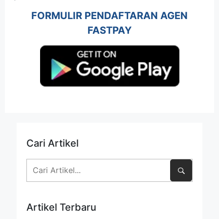
FORMULIR PENDAFTARAN AGEN
FASTPAY
Cari Artikel
Artikel Terbaru