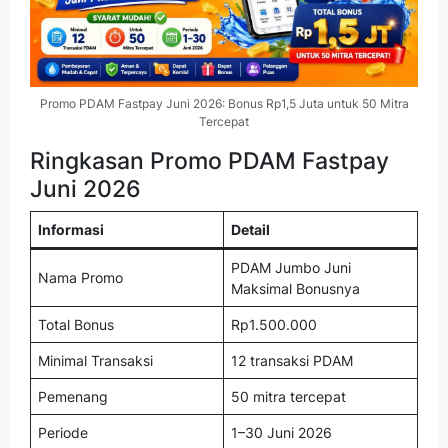
Promo PDAM Fastpay Juni 2026: Bonus Rp1,5 Juta untuk 50 Mitra
Tercepat
Ringkasan Promo PDAM Fastpay
Juni 2026
Informasi
Detail
PDAM Jumbo Juni
Nama Promo
Maksimal Bonusnya
Total Bonus
Rp1.500.000
Minimal Transaksi
12 transaksi PDAM
Pemenang
50 mitra tercepat
Periode
1–30 Juni 2026