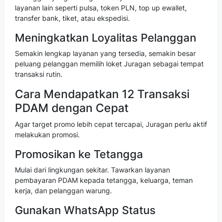
layanan lain seperti pulsa, token PLN, top up ewallet,
transfer bank, tiket, atau ekspedisi.
Meningkatkan Loyalitas Pelanggan
Semakin lengkap layanan yang tersedia, semakin besar
peluang pelanggan memilih loket Juragan sebagai tempat
transaksi rutin.
Cara Mendapatkan 12 Transaksi
PDAM dengan Cepat
Agar target promo lebih cepat tercapai, Juragan perlu aktif
melakukan promosi.
Promosikan ke Tetangga
Mulai dari lingkungan sekitar. Tawarkan layanan
pembayaran PDAM kepada tetangga, keluarga, teman
kerja, dan pelanggan warung.
Gunakan WhatsApp Status