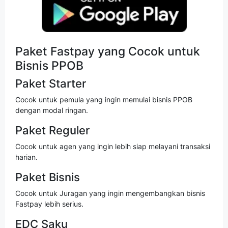
Paket Fastpay yang Cocok untuk
Bisnis PPOB
Paket Starter
Cocok untuk pemula yang ingin memulai bisnis PPOB
dengan modal ringan.
Paket Reguler
Cocok untuk agen yang ingin lebih siap melayani transaksi
harian.
Paket Bisnis
Cocok untuk Juragan yang ingin mengembangkan bisnis
Fastpay lebih serius.
EDC Saku