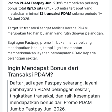
Promo PDAM Fastpay Juni 2026
memberikan peluang
bonus total
Rp1,5 juta
untuk 50 mitra tercepat yang
melakukan minimal
12 transaksi PDAM
selama periode 1–
30 Juni 2026.
Target 12 transaksi sangat realistis karena PDAM
merupakan tagihan bulanan yang rutin dibayar pelanggan.
Bagi agen Fastpay, promo ini bukan hanya peluang
mendapatkan bonus, tetapi juga kesempatan
memperkenalkan layanan pembayaran PDAM kepada
pelanggan sekitar.
Ingin Mendapat Bonus dari
Transaksi PDAM?
Daftar jadi agen Fastpay sekarang, layani
pembayaran PDAM pelanggan sekitar,
tingkatkan transaksi, dan raih kesempatan
mendapatkan bonus dari Promo PDAM
Jumbo Fastpay Juni 2026.