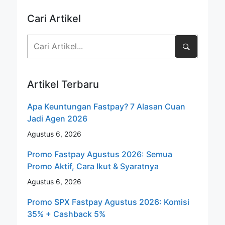
Cari Artikel
Artikel Terbaru
Apa Keuntungan Fastpay? 7 Alasan Cuan
Jadi Agen 2026
Agustus 6, 2026
Promo Fastpay Agustus 2026: Semua
Promo Aktif, Cara Ikut & Syaratnya
Agustus 6, 2026
Promo SPX Fastpay Agustus 2026: Komisi
35% + Cashback 5%