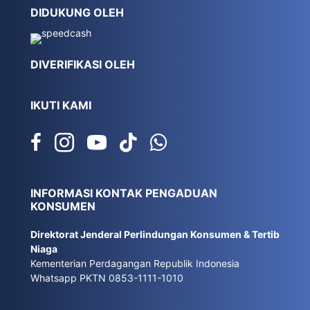
DIDUKUNG OLEH
DIVERIFIKASI OLEH
IKUTI KAMI
INFORMASI KONTAK PENGADUAN
KONSUMEN
Direktorat Jenderal Perlindungan Konsumen & Tertib
Niaga
Kementerian Perdagangan Republik Indonesia
Whatsapp PKTN 0853-1111-1010