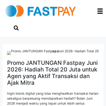
Promo JANTUNGAN Fastpay Juni
2026: Hadiah Total 20 Juta untuk
Agen yang Aktif Transaksi dan
Ajak Mitra
Ingin bisnis digital yang bisa menghasilkan transaksi harian
sekaligus berpeluang mendapatkan hadiah? Bulan Juni
2026 menjadi waktu yang tepat untuk lebih serius