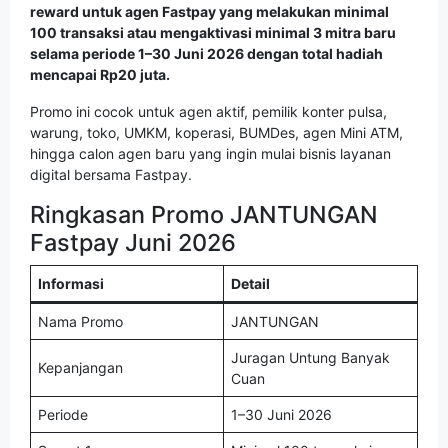
reward untuk agen Fastpay yang melakukan minimal
100 transaksi atau mengaktivasi minimal 3 mitra baru
selama periode 1–30 Juni 2026 dengan total hadiah
mencapai Rp20 juta.
Promo ini cocok untuk agen aktif, pemilik konter pulsa,
warung, toko, UMKM, koperasi, BUMDes, agen Mini ATM,
hingga calon agen baru yang ingin mulai bisnis layanan
digital bersama Fastpay.
Ringkasan Promo JANTUNGAN
Fastpay Juni 2026
Informasi
Detail
Nama Promo
JANTUNGAN
Juragan Untung Banyak
Kepanjangan
Cuan
Periode
1–30 Juni 2026