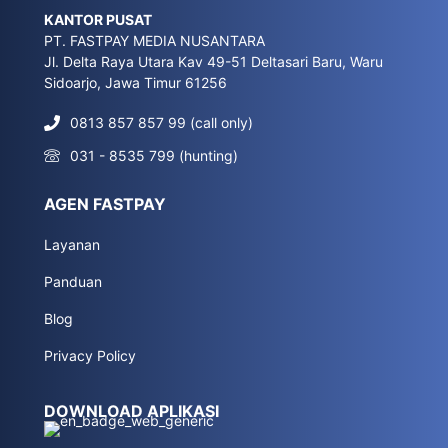
KANTOR PUSAT
PT. FASTPAY MEDIA NUSANTARA
Jl. Delta Raya Utara Kav 49-51 Deltasari Baru, Waru
Sidoarjo, Jawa Timur 61256
0813 857 857 99 (call only)
031 - 8535 799 (hunting)
AGEN FASTPAY
Layanan
Panduan
Blog
Privacy Policy
DOWNLOAD APLIKASI