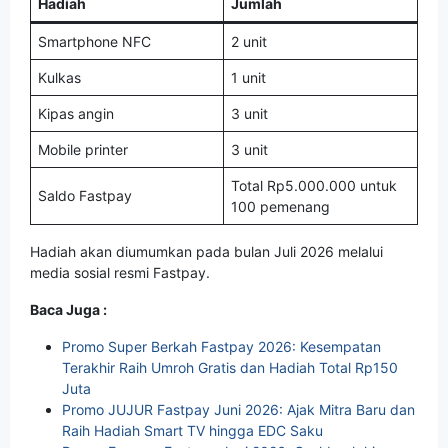
Hadiah
Jumlah
Smartphone NFC
2 unit
Kulkas
1 unit
Kipas angin
3 unit
Mobile printer
3 unit
Total Rp5.000.000 untuk
Saldo Fastpay
100 pemenang
Hadiah akan diumumkan pada bulan Juli 2026 melalui
media sosial resmi Fastpay.
Baca Juga :
Promo Super Berkah Fastpay 2026: Kesempatan
Terakhir Raih Umroh Gratis dan Hadiah Total Rp150
Juta
Promo JUJUR Fastpay Juni 2026: Ajak Mitra Baru dan
Raih Hadiah Smart TV hingga EDC Saku