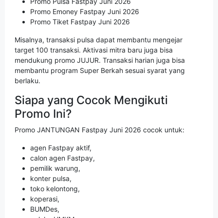
Promo Pulsa Fastpay Juni 2026
Promo Emoney Fastpay Juni 2026
Promo Tiket Fastpay Juni 2026
Misalnya, transaksi pulsa dapat membantu mengejar
target 100 transaksi. Aktivasi mitra baru juga bisa
mendukung promo JUJUR. Transaksi harian juga bisa
membantu program Super Berkah sesuai syarat yang
berlaku.
Siapa yang Cocok Mengikuti
Promo Ini?
Promo JANTUNGAN Fastpay Juni 2026 cocok untuk:
agen Fastpay aktif,
calon agen Fastpay,
pemilik warung,
konter pulsa,
toko kelontong,
koperasi,
BUMDes,