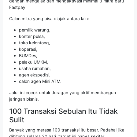
dengan mengajak dan mengaktivasi minimal 3 mitra baru
Fastpay.
Calon mitra yang bisa diajak antara lain:
pemilik warung,
konter pulsa,
toko kelontong,
koperasi,
BUMDes,
pelaku UMKM,
usaha rumahan,
agen ekspedisi,
calon agen Mini ATM.
Jalur ini cocok untuk Juragan yang aktif membangun
jaringan bisnis.
100 Transaksi Sebulan Itu Tidak
Sulit
Banyak yang merasa 100 transaksi itu besar. Padahal jika
dihitung selama 30 hari, target ini hanya sekitar: