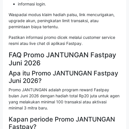
informasi login.
Waspadai modus klaim hadiah palsu, link mencurigakan,
upgrade akun, peningkatan limit transaksi, atau
permintaan biaya tertentu.
Pastikan informasi promo dicek melalui customer service
resmi atau live chat di aplikasi Fastpay.
FAQ Promo JANTUNGAN Fastpay
Juni 2026
Apa itu Promo JANTUNGAN Fastpay
Juni 2026?
Promo JANTUNGAN adalah program reward Fastpay
bulan Juni 2026 dengan hadiah total Rp20 juta untuk agen
yang melakukan minimal 100 transaksi atau aktivasi
minimal 3 mitra baru.
Kapan periode Promo JANTUNGAN
Fastpay?