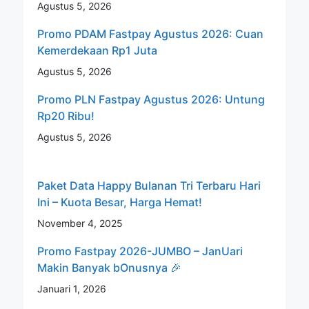
Agustus 5, 2026
Promo PDAM Fastpay Agustus 2026: Cuan
Kemerdekaan Rp1 Juta
Agustus 5, 2026
Promo PLN Fastpay Agustus 2026: Untung
Rp20 Ribu!
Agustus 5, 2026
Paket Data Happy Bulanan Tri Terbaru Hari
Ini – Kuota Besar, Harga Hemat!
November 4, 2025
Promo Fastpay 2026-JUMBO – JanUari
Makin Banyak bOnusnya 🎉
Januari 1, 2026