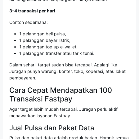
3–4 transaksi per hari
Contoh sederhana:
1 pelanggan beli pulsa,
1 pelanggan bayar listrik,
1 pelanggan top up e-wallet,
1 pelanggan transfer atau tarik tunai.
Dalam sehari, target sudah bisa tercapai. Apalagi jika
Juragan punya warung, konter, toko, koperasi, atau loket
pembayaran.
Cara Cepat Mendapatkan 100
Transaksi Fastpay
Agar target lebih mudah tercapai, Juragan perlu aktif
menawarkan layanan Fastpay.
Jual Pulsa dan Paket Data
Pulsa dan paket data adalah produk harian. Hampir semua