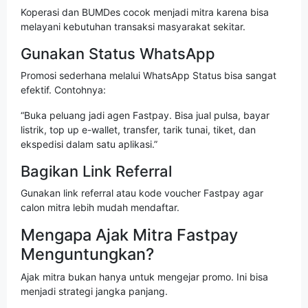
Koperasi dan BUMDes cocok menjadi mitra karena bisa
melayani kebutuhan transaksi masyarakat sekitar.
Gunakan Status WhatsApp
Promosi sederhana melalui WhatsApp Status bisa sangat
efektif. Contohnya:
“Buka peluang jadi agen Fastpay. Bisa jual pulsa, bayar
listrik, top up e-wallet, transfer, tarik tunai, tiket, dan
ekspedisi dalam satu aplikasi.”
Bagikan Link Referral
Gunakan link referral atau kode voucher Fastpay agar
calon mitra lebih mudah mendaftar.
Mengapa Ajak Mitra Fastpay
Menguntungkan?
Ajak mitra bukan hanya untuk mengejar promo. Ini bisa
menjadi strategi jangka panjang.