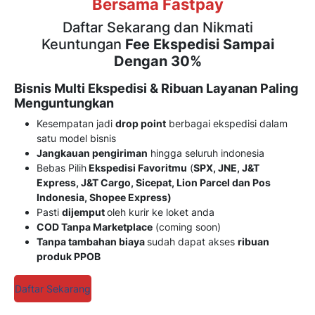
Bersama Fastpay
Daftar Sekarang dan Nikmati
Keuntungan
Fee Ekspedisi Sampai
Dengan 30%
Bisnis Multi Ekspedisi & Ribuan Layanan Paling
Menguntungkan
Kesempatan jadi
drop point
berbagai ekspedisi dalam
satu model bisnis
Jangkauan pengiriman
hingga seluruh indonesia
Bebas Pilih
Ekspedisi Favoritmu
(
SPX, JNE, J&T
Express, J&T Cargo, Sicepat, Lion Parcel dan Pos
Indonesia, Shopee Express)
Pasti
dijemput
oleh kurir ke loket anda
COD Tanpa Marketplace
(coming soon)
Tanpa tambahan biaya
sudah dapat akses
ribuan
produk PPOB
Daftar Sekarang