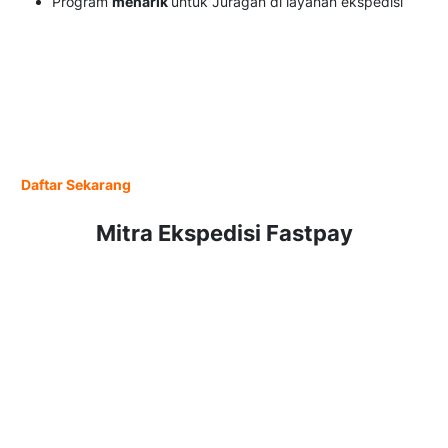
Program
menarik
untuk Juragan di layanan ekspedisi
Kembangkan Bisnis Juragan
Sekarang!
Jadi Agen Multi Ekspedisi, Pasti Untungnya Mudah
Sistemnya
Daftar Sekarang
Mitra Ekspedisi Fastpay