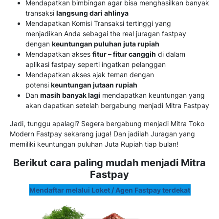
Mendapatkan bimbingan agar bisa menghasilkan banyak
transaksi
langsung dari ahlinya
Mendapatkan Komisi Transaksi tertinggi yang
menjadikan Anda sebagai the real juragan fastpay
dengan
keuntungan puluhan juta rupiah
Mendapatkan akses
fitur – fitur canggih
di dalam
aplikasi fastpay seperti ingatkan pelanggan
Mendapatkan akses ajak teman dengan
potensi
keuntungan jutaan rupiah
Dan
masih banyak lagi
mendapatkan keuntungan yang
akan dapatkan setelah bergabung menjadi Mitra Fastpay
Jadi, tunggu apalagi? Segera bergabung menjadi Mitra Toko
Modern Fastpay sekarang juga! Dan jadilah Juragan yang
memiliki keuntungan puluhan Juta Rupiah tiap bulan!
Berikut cara paling mudah menjadi Mitra
Fastpay
Mendaftar melalui Loket / Agen Fastpay terdekat