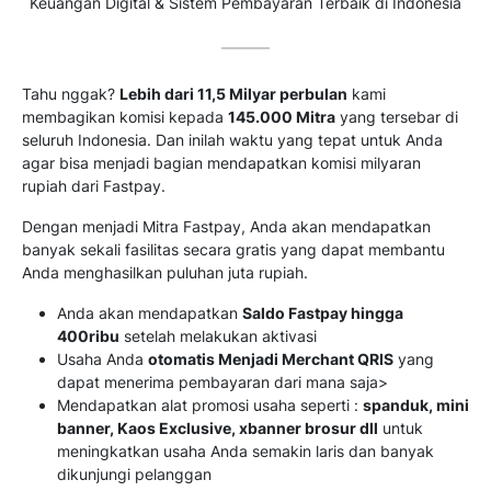
Keuangan Digital & Sistem Pembayaran Terbaik di Indonesia
Tahu nggak?
Lebih dari 11,5 Milyar perbulan
kami
membagikan komisi kepada
145.000 Mitra
yang tersebar di
seluruh Indonesia. Dan inilah waktu yang tepat untuk Anda
agar bisa menjadi bagian mendapatkan komisi milyaran
rupiah dari Fastpay.
Dengan menjadi Mitra Fastpay, Anda akan mendapatkan
banyak sekali fasilitas secara gratis yang dapat membantu
Anda menghasilkan puluhan juta rupiah.
Anda akan mendapatkan
Saldo Fastpay hingga
400ribu
setelah melakukan aktivasi
Usaha Anda
otomatis Menjadi Merchant QRIS
yang
dapat menerima pembayaran dari mana saja>
Mendapatkan alat promosi usaha seperti :
spanduk, mini
banner, Kaos Exclusive, xbanner brosur dll
untuk
meningkatkan usaha Anda semakin laris dan banyak
dikunjungi pelanggan