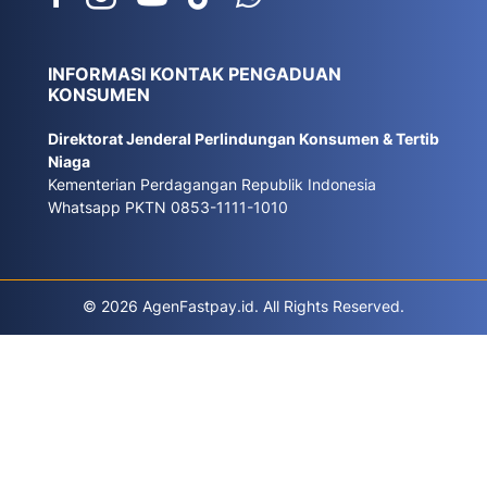
INFORMASI KONTAK PENGADUAN
KONSUMEN
Direktorat Jenderal Perlindungan Konsumen & Tertib
Niaga
Kementerian Perdagangan Republik Indonesia
Whatsapp PKTN 0853-1111-1010
© 2026 AgenFastpay.id. All Rights Reserved.