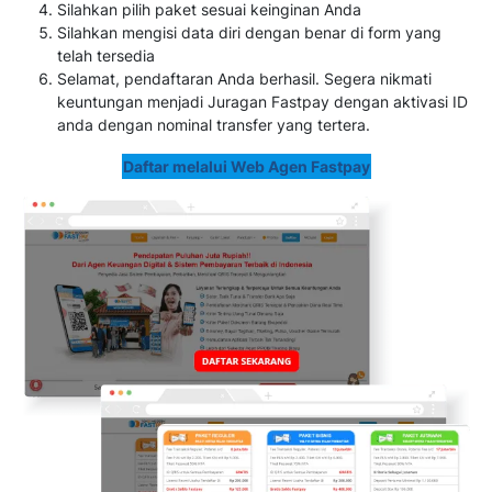
Silahkan pilih paket sesuai keinginan Anda
Silahkan mengisi data diri dengan benar di form yang
telah tersedia
Selamat, pendaftaran Anda berhasil. Segera nikmati
keuntungan menjadi Juragan Fastpay dengan aktivasi ID
anda dengan nominal transfer yang tertera.
Daftar melalui Web Agen Fastpay