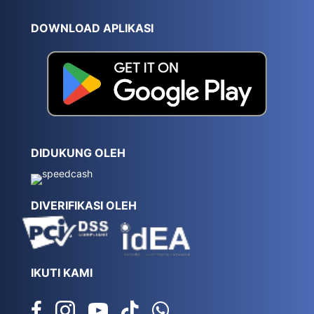
DOWNLOAD APLIKASI
DIDUKUNG OLEH
DIVERIFIKASI OLEH
IKUTI KAMI