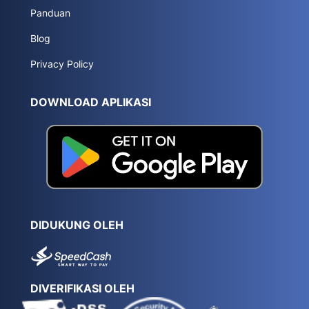
Panduan
Blog
Privacy Policy
DOWNLOAD APLIKASI
DIDUKUNG OLEH
DIVERIFIKASI OLEH