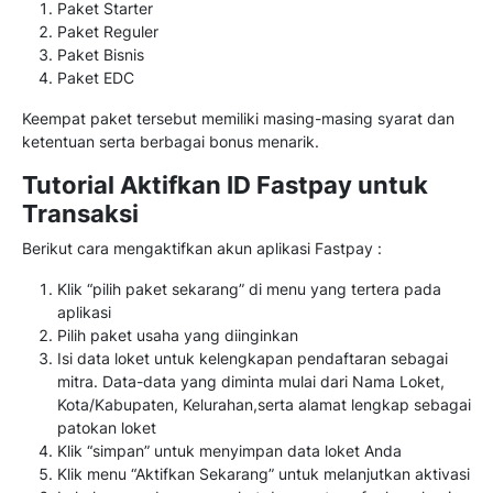
Paket Starter
Paket Reguler
Paket Bisnis
Paket EDC
Keempat paket tersebut memiliki masing-masing syarat dan
ketentuan serta berbagai bonus menarik.
Tutorial Aktifkan ID Fastpay untuk
Transaksi
Berikut cara mengaktifkan akun aplikasi Fastpay :
Klik “pilih paket sekarang” di menu yang tertera pada
aplikasi
Pilih paket usaha yang diinginkan
Isi data loket untuk kelengkapan pendaftaran sebagai
mitra. Data-data yang diminta mulai dari Nama Loket,
Kota/Kabupaten, Kelurahan,serta alamat lengkap sebagai
patokan loket
Klik “simpan” untuk menyimpan data loket Anda
Klik menu “Aktifkan Sekarang” untuk melanjutkan aktivasi