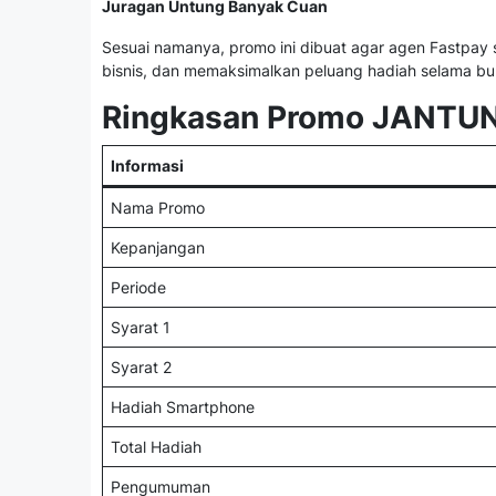
Juragan Untung Banyak Cuan
Sesuai namanya, promo ini dibuat agar agen Fastpay
bisnis, dan memaksimalkan peluang hadiah selama bu
Ringkasan Promo JANTUN
Informasi
Nama Promo
Kepanjangan
Periode
Syarat 1
Syarat 2
Hadiah Smartphone
Total Hadiah
Pengumuman