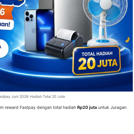
pay Juni 2026: Hadiah Total 20 Juta
 reward Fastpay dengan total hadiah
Rp20 juta
untuk Juragan