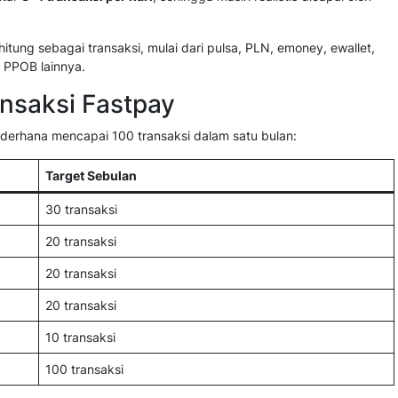
itung sebagai transaksi, mulai dari pulsa, PLN, emoney, ewallet,
an PPOB lainnya.
nsaksi Fastpay
ederhana mencapai 100 transaksi dalam satu bulan:
Target Sebulan
30 transaksi
20 transaksi
20 transaksi
20 transaksi
10 transaksi
100 transaksi