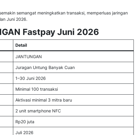
 semakin semangat meningkatkan transaksi, memperluas jaringan
lan Juni 2026.
GAN Fastpay Juni 2026
Detail
JANTUNGAN
Juragan Untung Banyak Cuan
1–30 Juni 2026
Minimal 100 transaksi
Aktivasi minimal 3 mitra baru
2 unit smartphone NFC
Rp20 juta
Juli 2026