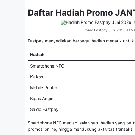
Daftar Hadiah Promo JA
Promo Fastpay Juni 2026 JAN
Fastpay menyediakan berbagai hadiah menarik untuk
Hadiah
Smartphone NFC
Kulkas
Mobile Printer
Kipas Angin
Saldo Fastpay
Smartphone NFC menjadi salah satu hadiah yang palin
promosi online, hingga mendukung aktivitas transaksi d