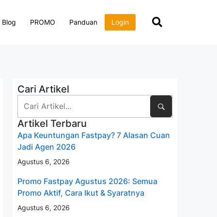
Blog
PROMO
Panduan
Login
Cari Artikel
Artikel Terbaru
Apa Keuntungan Fastpay? 7 Alasan Cuan
Jadi Agen 2026
Agustus 6, 2026
Promo Fastpay Agustus 2026: Semua
Promo Aktif, Cara Ikut & Syaratnya
Agustus 6, 2026