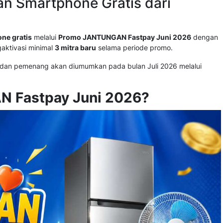
n Smartphone Gratis dari
ne gratis
melalui
Promo JANTUNGAN Fastpay Juni 2026
dengan
aktivasi minimal
3 mitra baru
selama periode promo.
dan pemenang akan diumumkan pada bulan Juli 2026 melalui
N Fastpay Juni 2026?