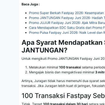
Baca Juga :
Promo Super Berkah Fastpay 2026: Kesempatan T
Promo JANTUNGAN Fastpay Juni 2026: Hadiah Tota
Promo JUJUR Fastpay Juni 2026: Ajak Mitra Bar
Cara Mendapatkan EDC Saku Gratis dari Promo F
Promo Pulsa Fastpay Juni 2026: Naik Level dan
Apa Syarat Mendapatkan 
JANTUNGAN?
Untuk mengikuti Promo JANTUNGAN Fastpay Juni 2026
Melakukan minimal
100 transaksi
selama periode
Mengajak bisnis dan mengaktivasi minimal
3 mitr
Artinya, Juragan tidak harus memenuhi dua syarat seka
transaksi. Jika Juragan lebih kuat di jaringan, fokusla
100 Transaksi Fastpay Seb
Tidak. Target
100 transaksi dalam 30 hari
setara sek