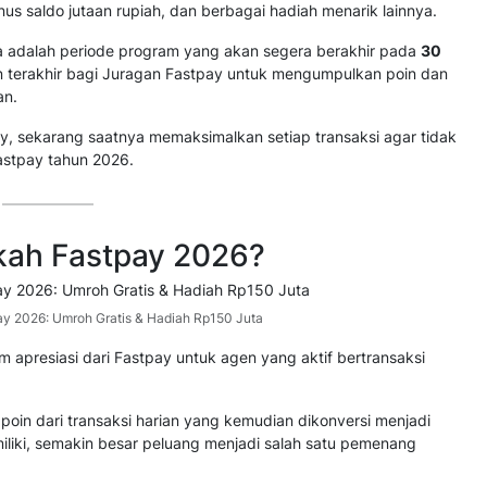
nus saldo jutaan rupiah, dan berbagai hadiah menarik lainnya.
wa adalah periode program yang akan segera berakhir pada
30
an terakhir bagi Juragan Fastpay untuk mengumpulkan poin dan
an.
pay, sekarang saatnya memaksimalkan setiap transaksi agar tidak
astpay tahun 2026.
kah Fastpay 2026?
y 2026: Umroh Gratis & Hadiah Rp150 Juta
 apresiasi dari Fastpay untuk agen yang aktif bertransaksi
oin dari transaksi harian yang kemudian dikonversi menjadi
liki, semakin besar peluang menjadi salah satu pemenang