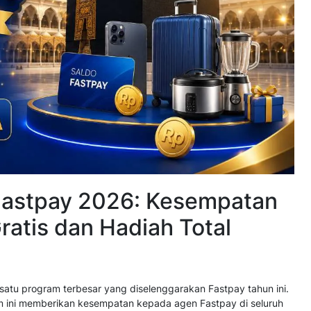
Fastpay 2026: Kesempatan
ratis dan Hadiah Total
satu program terbesar yang diselenggarakan Fastpay tahun ini.
m ini memberikan kesempatan kepada agen Fastpay di seluruh