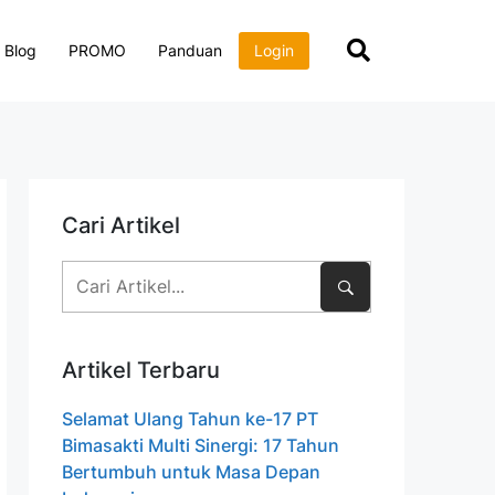
Blog
PROMO
Panduan
Login
Cari Artikel
Artikel Terbaru
Selamat Ulang Tahun ke-17 PT
Bimasakti Multi Sinergi: 17 Tahun
Bertumbuh untuk Masa Depan