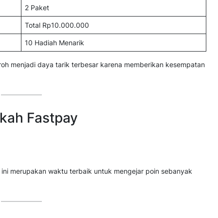
2 Paket
Total Rp10.000.000
10 Hadiah Menarik
oh menjadi daya tarik terbesar karena memberikan kesempatan
kah Fastpay
t ini merupakan waktu terbaik untuk mengejar poin sebanyak