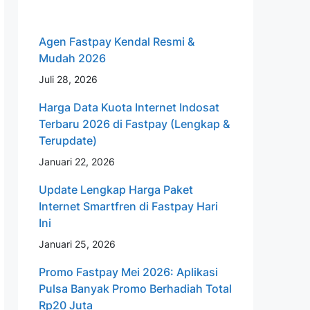
Agen Fastpay Kendal Resmi &
Mudah 2026
Juli 28, 2026
Harga Data Kuota Internet Indosat
Terbaru 2026 di Fastpay (Lengkap &
Terupdate)
Januari 22, 2026
Update Lengkap Harga Paket
Internet Smartfren di Fastpay Hari
Ini
Januari 25, 2026
Promo Fastpay Mei 2026: Aplikasi
Pulsa Banyak Promo Berhadiah Total
Rp20 Juta