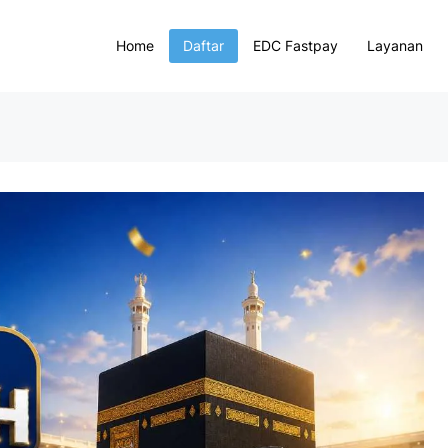
Home
Daftar
EDC Fastpay
Layanan