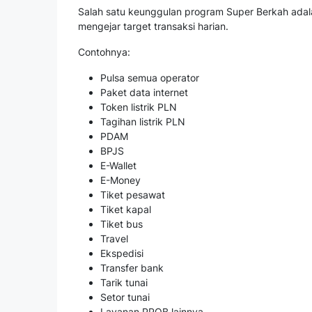
Salah satu keunggulan program Super Berkah ada
mengejar target transaksi harian.
Contohnya:
Pulsa semua operator
Paket data internet
Token listrik PLN
Tagihan listrik PLN
PDAM
BPJS
E-Wallet
E-Money
Tiket pesawat
Tiket kapal
Tiket bus
Travel
Ekspedisi
Transfer bank
Tarik tunai
Setor tunai
Layanan PPOB lainnya