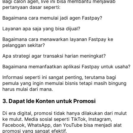
Bagi calon agen, live ini bisa membantu menjawab
pertanyaan dasar seperti:
Bagaimana cara memulai jadi agen Fastpay?
Layanan apa saja yang bisa dijual?
Bagaimana cara menawarkan layanan Fastpay ke
pelanggan sekitar?
Apa strategi agar transaksi harian meningkat?
Bagaimana memanfaatkan aplikasi Fastpay untuk usaha?
Informasi seperti ini sangat penting, terutama bagi
pemula yang ingin memulai bisnis tetapi masih bingung
harus mulai dari mana.
3. Dapat Ide Konten untuk Promosi
Di era digital, promosi tidak hanya dilakukan dari mulut
ke mulut. Media sosial seperti TikTok, Instagram,
Facebook, WhatsApp, dan YouTube bisa menjadi alat
promosi yang sangat efektif.