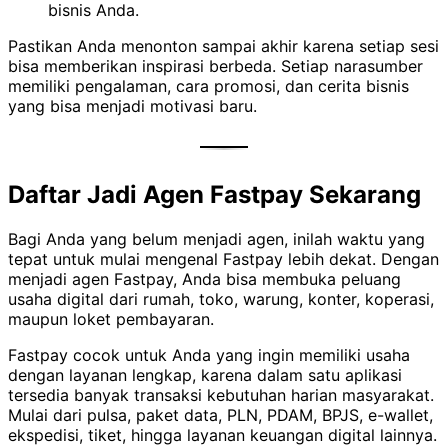
bisnis Anda.
Pastikan Anda menonton sampai akhir karena setiap sesi
bisa memberikan inspirasi berbeda. Setiap narasumber
memiliki pengalaman, cara promosi, dan cerita bisnis
yang bisa menjadi motivasi baru.
Daftar Jadi Agen Fastpay Sekarang
Bagi Anda yang belum menjadi agen, inilah waktu yang
tepat untuk mulai mengenal Fastpay lebih dekat. Dengan
menjadi agen Fastpay, Anda bisa membuka peluang
usaha digital dari rumah, toko, warung, konter, koperasi,
maupun loket pembayaran.
Fastpay cocok untuk Anda yang ingin memiliki usaha
dengan layanan lengkap, karena dalam satu aplikasi
tersedia banyak transaksi kebutuhan harian masyarakat.
Mulai dari pulsa, paket data, PLN, PDAM, BPJS, e-wallet,
ekspedisi, tiket, hingga layanan keuangan digital lainnya.