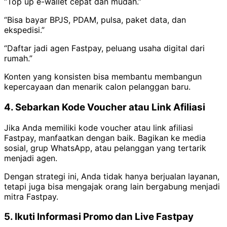
“Top up e-wallet cepat dan mudah.”
“Bisa bayar BPJS, PDAM, pulsa, paket data, dan
ekspedisi.”
“Daftar jadi agen Fastpay, peluang usaha digital dari
rumah.”
Konten yang konsisten bisa membantu membangun
kepercayaan dan menarik calon pelanggan baru.
4. Sebarkan Kode Voucher atau Link Afiliasi
Jika Anda memiliki kode voucher atau link afiliasi
Fastpay, manfaatkan dengan baik. Bagikan ke media
sosial, grup WhatsApp, atau pelanggan yang tertarik
menjadi agen.
Dengan strategi ini, Anda tidak hanya berjualan layanan,
tetapi juga bisa mengajak orang lain bergabung menjadi
mitra Fastpay.
5. Ikuti Informasi Promo dan Live Fastpay