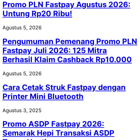
Promo PLN Fastpay Agustus 2026:
Untung Rp20 Ribu!
Agustus 5, 2026
Pengumuman Pemenang Promo PLN
Fastpay Juli 2026: 125 Mitra
Berhasil Klaim Cashback Rp10.000
Agustus 5, 2026
Cara Cetak Struk Fastpay dengan
Printer Mini Bluetooth
Agustus 3, 2025
Promo ASDP Fastpay 2026:
Semarak Hepi Transaksi ASDP