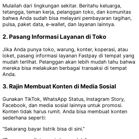
Mulailah dari lingkungan sekitar. Beritahu keluarga,
tetangga, teman kerja, pelanggan toko, dan komunitas
bahwa Anda sudah bisa melayani pembayaran tagihan,
pulsa, paket data, e-wallet, dan layanan lainnya.
2. Pasang Informasi Layanan di Toko
Jika Anda punya toko, warung, konter, koperasi, atau
loket, pasang informasi layanan Fastpay di tempat yang
mudah terlihat. Pelanggan akan lebih mudah tahu bahwa
mereka bisa melakukan berbagai transaksi di tempat
Anda.
3. Rajin Membuat Konten di Media Sosial
Gunakan TikTok, WhatsApp Status, Instagram Story,
Facebook, dan media sosial lainnya untuk promosi.
Konten tidak harus rumit. Anda bisa membuat konten
sederhana seperti:
“Sekarang bayar listrik bisa di sini.”