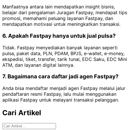
Manfaatnya antara lain mendapatkan insight bisnis,
belajar dari pengalaman Juragan Fastpay, mendapat tips
promosi, memahami peluang layanan Fastpay, dan
mendapatkan motivasi untuk meningkatkan transaksi.
6. Apakah Fastpay hanya untuk jual pulsa?
Tidak. Fastpay menyediakan banyak layanan seperti
pulsa, paket data, PLN, PDAM, BPJS, e-wallet, e-money,
ekspedisi, tiket, transfer, tarik tunai, EDC Saku, EDC Mini
ATM, dan layanan digital lainnya.
7. Bagaimana cara daftar jadi agen Fastpay?
Anda bisa mendaftar menjadi agen Fastpay melalui jalur
pendaftaran resmi Fastpay, lalu mulai menggunakan
aplikasi Fastpay untuk melayani transaksi pelanggan.
Cari Artikel