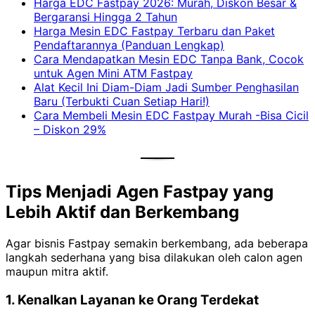
Harga EDC Fastpay 2026: Murah, Diskon Besar &
Bergaransi Hingga 2 Tahun
Harga Mesin EDC Fastpay Terbaru dan Paket
Pendaftarannya (Panduan Lengkap)
Cara Mendapatkan Mesin EDC Tanpa Bank, Cocok
untuk Agen Mini ATM Fastpay
Alat Kecil Ini Diam-Diam Jadi Sumber Penghasilan
Baru (Terbukti Cuan Setiap Hari!)
Cara Membeli Mesin EDC Fastpay Murah -Bisa Cicil
– Diskon 29%
Tips Menjadi Agen Fastpay yang
Lebih Aktif dan Berkembang
Agar bisnis Fastpay semakin berkembang, ada beberapa
langkah sederhana yang bisa dilakukan oleh calon agen
maupun mitra aktif.
1. Kenalkan Layanan ke Orang Terdekat