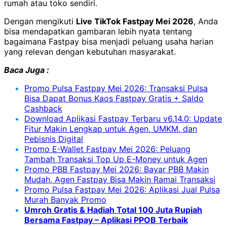
rumah atau toko sendiri.
Dengan mengikuti
Live TikTok Fastpay Mei 2026
, Anda
bisa mendapatkan gambaran lebih nyata tentang
bagaimana Fastpay bisa menjadi peluang usaha harian
yang relevan dengan kebutuhan masyarakat.
Baca Juga :
Promo Pulsa Fastpay Mei 2026: Transaksi Pulsa
Bisa Dapat Bonus Kaos Fastpay Gratis + Saldo
Cashback
Download Aplikasi Fastpay Terbaru v6.14.0: Update
Fitur Makin Lengkap untuk Agen, UMKM, dan
Pebisnis Digital
Promo E-Wallet Fastpay Mei 2026: Peluang
Tambah Transaksi Top Up E-Money untuk Agen
Promo PBB Fastpay Mei 2026: Bayar PBB Makin
Mudah, Agen Fastpay Bisa Makin Ramai Transaksi
Promo Pulsa Fastpay Mei 2026: Aplikasi Jual Pulsa
Murah Banyak Promo
Umroh Gratis & Hadiah Total 100 Juta Rupiah
Bersama Fastpay – Aplikasi PPOB Terbaik