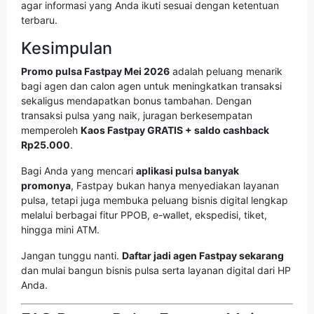
agar informasi yang Anda ikuti sesuai dengan ketentuan
terbaru.
Kesimpulan
Promo pulsa Fastpay Mei 2026
adalah peluang menarik
bagi agen dan calon agen untuk meningkatkan transaksi
sekaligus mendapatkan bonus tambahan. Dengan
transaksi pulsa yang naik, juragan berkesempatan
memperoleh
Kaos Fastpay GRATIS + saldo cashback
Rp25.000
.
Bagi Anda yang mencari
aplikasi pulsa banyak
promonya
, Fastpay bukan hanya menyediakan layanan
pulsa, tetapi juga membuka peluang bisnis digital lengkap
melalui berbagai fitur PPOB, e-wallet, ekspedisi, tiket,
hingga mini ATM.
Jangan tunggu nanti.
Daftar jadi agen Fastpay sekarang
dan mulai bangun bisnis pulsa serta layanan digital dari HP
Anda.