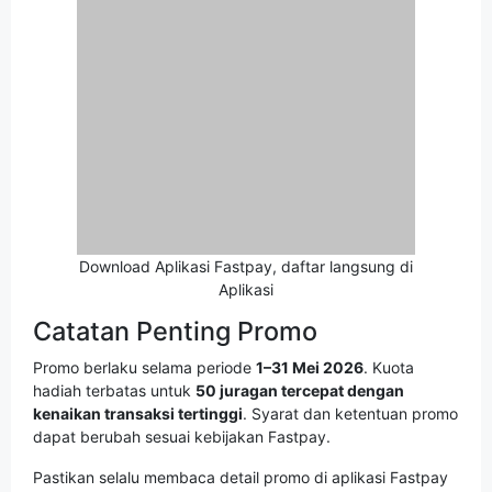
Download Aplikasi Fastpay, daftar langsung di
Aplikasi
Catatan Penting Promo
Promo berlaku selama periode
1–31 Mei 2026
. Kuota
hadiah terbatas untuk
50 juragan tercepat dengan
kenaikan transaksi tertinggi
. Syarat dan ketentuan promo
dapat berubah sesuai kebijakan Fastpay.
Pastikan selalu membaca detail promo di aplikasi Fastpay