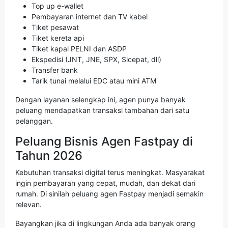
Top up e-wallet
Pembayaran internet dan TV kabel
Tiket pesawat
Tiket kereta api
Tiket kapal PELNI dan ASDP
Ekspedisi (JNT, JNE, SPX, Sicepat, dll)
Transfer bank
Tarik tunai melalui EDC atau mini ATM
Dengan layanan selengkap ini, agen punya banyak
peluang mendapatkan transaksi tambahan dari satu
pelanggan.
Peluang Bisnis Agen Fastpay di
Tahun 2026
Kebutuhan transaksi digital terus meningkat. Masyarakat
ingin pembayaran yang cepat, mudah, dan dekat dari
rumah. Di sinilah peluang agen Fastpay menjadi semakin
relevan.
Bayangkan jika di lingkungan Anda ada banyak orang