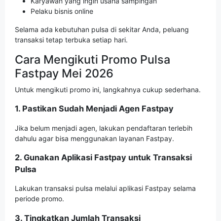
Karyawan yang ingin usaha sampingan
Pelaku bisnis online
Selama ada kebutuhan pulsa di sekitar Anda, peluang
transaksi tetap terbuka setiap hari.
Cara Mengikuti Promo Pulsa
Fastpay Mei 2026
Untuk mengikuti promo ini, langkahnya cukup sederhana.
1. Pastikan Sudah Menjadi Agen Fastpay
Jika belum menjadi agen, lakukan pendaftaran terlebih
dahulu agar bisa menggunakan layanan Fastpay.
2. Gunakan Aplikasi Fastpay untuk Transaksi
Pulsa
Lakukan transaksi pulsa melalui aplikasi Fastpay selama
periode promo.
3. Tingkatkan Jumlah Transaksi