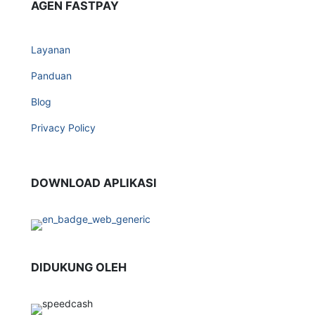
AGEN FASTPAY
Layanan
Panduan
Blog
Privacy Policy
DOWNLOAD APLIKASI
DIDUKUNG OLEH