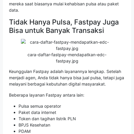
mereka saat biasanya mulai kehabisan pulsa atau paket
data.
Tidak Hanya Pulsa, Fastpay Juga
Bisa untuk Banyak Transaksi
cara-daftar-fastpay-mendapatkan-edc-
fastpay.jpg
Keunggulan Fastpay adalah layanannya lengkap. Setelah
menjadi agen, Anda tidak hanya bisa jual pulsa, tetapi juga
melayani berbagai kebutuhan digital masyarakat.
Beberapa layanan Fastpay antara lain:
Pulsa semua operator
Paket data internet
Token dan tagihan listrik PLN
BPJS Kesehatan
PDAM