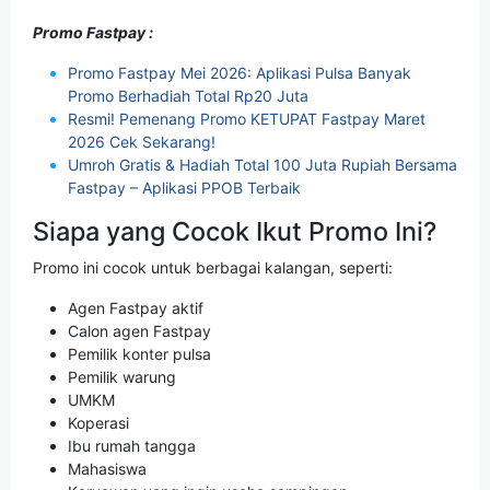
Promo Fastpay :
Promo Fastpay Mei 2026: Aplikasi Pulsa Banyak
Promo Berhadiah Total Rp20 Juta
Resmi! Pemenang Promo KETUPAT Fastpay Maret
2026 Cek Sekarang!
Umroh Gratis & Hadiah Total 100 Juta Rupiah Bersama
Fastpay – Aplikasi PPOB Terbaik
Siapa yang Cocok Ikut Promo Ini?
Promo ini cocok untuk berbagai kalangan, seperti:
Agen Fastpay aktif
Calon agen Fastpay
Pemilik konter pulsa
Pemilik warung
UMKM
Koperasi
Ibu rumah tangga
Mahasiswa