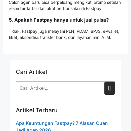
Calon agen baru bisa berpeluang mengikuti promo setelah
resmi terdaftar dan aktif bertransaksi di Fastpay.
5. Apakah Fastpay hanya untuk jual pulsa?
Tidak. Fastpay juga melayani PLN, PDAM, BPJS, e-wallet,
tiket, ekspedisi, transfer bank, dan layanan mini ATM.
Cari Artikel
Artikel Terbaru
Apa Keuntungan Fastpay? 7 Alasan Cuan
Jadi Agen 2026