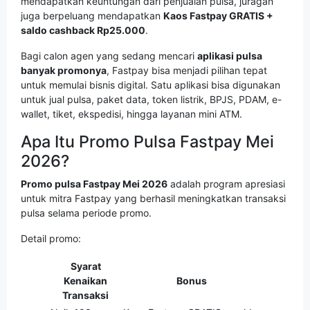
mendapatkan keuntungan dari penjualan pulsa, juragan
juga berpeluang mendapatkan
Kaos Fastpay GRATIS +
saldo cashback Rp25.000
.
Bagi calon agen yang sedang mencari
aplikasi pulsa
banyak promonya
, Fastpay bisa menjadi pilihan tepat
untuk memulai bisnis digital. Satu aplikasi bisa digunakan
untuk jual pulsa, paket data, token listrik, BPJS, PDAM, e-
wallet, tiket, ekspedisi, hingga layanan mini ATM.
Apa Itu Promo Pulsa Fastpay Mei
2026?
Promo pulsa Fastpay Mei 2026
adalah program apresiasi
untuk mitra Fastpay yang berhasil meningkatkan transaksi
pulsa selama periode promo.
Detail promo:
Syarat
Kenaikan
Bonus
Transaksi