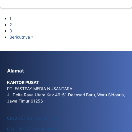
1
2
3
Berikutnya »
Alamat
KANTOR PUSAT
PT. FASTPAY MEDIA NUSANTARA
Jl. Delta Raya Utara Kav 49-51 Deltasari Baru, Waru Sidoarjo,
Jawa Timur 61256
0813 857 857 99 (call only)
031 - 8535 799 (hunting)