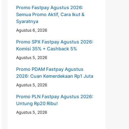
Promo Fastpay Agustus 2026:
Semua Promo Aktif, Cara Ikut &
Syaratnya
Agustus 6, 2026
Promo SPX Fastpay Agustus 2026:
Komisi 35% + Cashback 5%
Agustus 5, 2026
Promo PDAM Fastpay Agustus
2026: Cuan Kemerdekaan Rp1 Juta
Agustus 5, 2026
Promo PLN Fastpay Agustus 2026:
Untung Rp20 Ribu!
Agustus 5, 2026