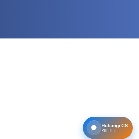
Hubungi CS
Klik di sini