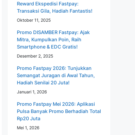
Reward Ekspedisi Fastpay:
Transaksi Gila, Hadiah Fantastis!
Oktober 11, 2025
Promo DISAMBER Fastpay: Ajak
Mitra, Kumpulkan Poin, Raih
Smartphone & EDC Gratis!
Desember 2, 2025
Promo Fastpay 2026: Tunjukkan
Semangat Juragan di Awal Tahun,
Hadiah Senilai 20 Juta!
Januari 1, 2026
Promo Fastpay Mei 2026: Aplikasi
Pulsa Banyak Promo Berhadiah Total
Rp20 Juta
Mei 1, 2026