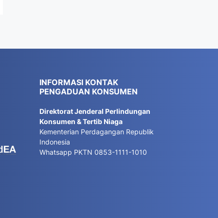
INFORMASI KONTAK
PENGADUAN KONSUMEN
Direktorat Jenderal Perlindungan
Konsumen & Tertib Niaga
Kementerian Perdagangan Republik
Indonesia
Whatsapp PKTN 0853-1111-1010