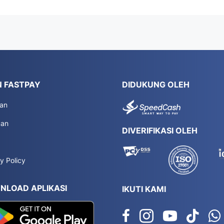
 FASTPAY
DIDUKUNG OLEH
an
uan
DIVERIFIKASI OLEH
y Policy
NLOAD APLIKASI
IKUTI KAMI