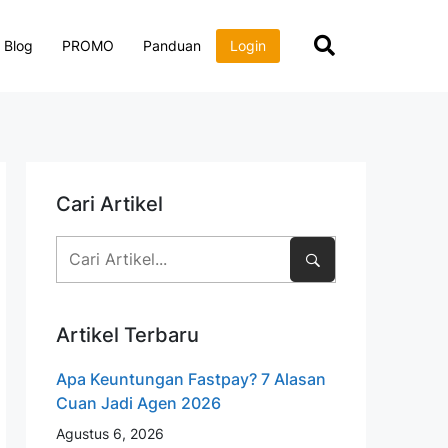
Blog
PROMO
Panduan
Login
Cari Artikel
Artikel Terbaru
Apa Keuntungan Fastpay? 7 Alasan
Cuan Jadi Agen 2026
Agustus 6, 2026