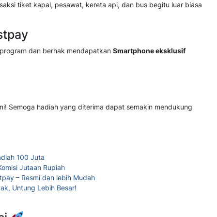
aksi tiket kapal, pesawat, kereta api, dan bus begitu luar biasa
stpay
at program dan berhak mendapatkan
Smartphone eksklusif
 ini! Semoga hadiah yang diterima dapat semakin mendukung
adiah 100 Juta
Komisi Jutaan Rupiah
stpay – Resmi dan lebih Mudah
ak, Untung Lebih Besar!