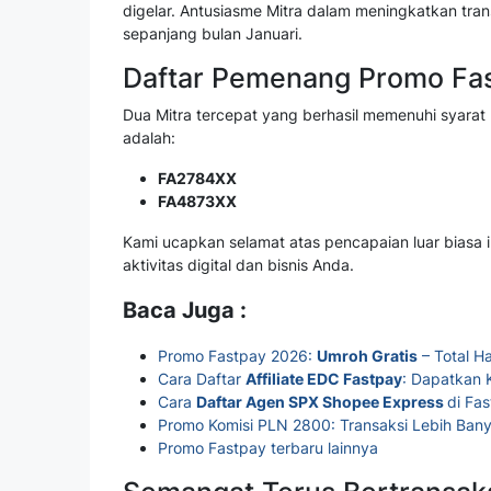
digelar. Antusiasme Mitra dalam meningkatkan trans
sepanjang bulan Januari.
Daftar Pemenang Promo Fa
Dua Mitra tercepat yang berhasil memenuhi syar
adalah:
FA2784XX
FA4873XX
Kami ucapkan selamat atas pencapaian luar biasa
aktivitas digital dan bisnis Anda.
Baca Juga :
Promo Fastpay 2026:
Umroh Gratis
– Total H
Cara Daftar
Affiliate EDC Fastpay
: Dapatkan 
Cara
Daftar Agen SPX Shopee Express
di Fa
Promo Komisi PLN 2800: Transaksi Lebih Bany
Promo Fastpay terbaru lainnya