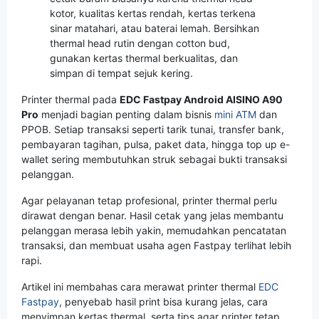
kotor, kualitas kertas rendah, kertas terkena
sinar matahari, atau baterai lemah. Bersihkan
thermal head rutin dengan cotton bud,
gunakan kertas thermal berkualitas, dan
simpan di tempat sejuk kering.
Printer thermal pada
EDC Fastpay Android AISINO A90
Pro
menjadi bagian penting dalam bisnis
mini ATM
dan
PPOB. Setiap transaksi seperti tarik tunai, transfer bank,
pembayaran tagihan, pulsa, paket data, hingga top up e-
wallet sering membutuhkan struk sebagai bukti transaksi
pelanggan.
Agar pelayanan tetap profesional, printer thermal perlu
dirawat dengan benar. Hasil cetak yang jelas membantu
pelanggan merasa lebih yakin, memudahkan pencatatan
transaksi, dan membuat usaha agen Fastpay terlihat lebih
rapi.
Artikel ini membahas cara merawat printer thermal
EDC
Fastpay
, penyebab hasil print bisa kurang jelas, cara
menyimpan kertas thermal, serta tips agar printer tetap