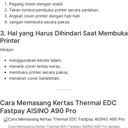
Pegang mesin dengan stabil.
Tekan tombol pembuka printer secara perlahan.
Angkat cover printer dengan hati-hati.
Jangan membuka secara paksa.
3. Hal yang Harus Dihindari Saat Membuka
Printer
Hindari:
menggunakan benda tajam,
menarik cover terlalu keras,
membuka printer secara paksa,
menekan cover berlebihan.
Cara Memasang Kertas Thermal EDC
Fastpay AISINO A90 Pro
Cara Memasang Kertas Thermal EDC Fastpay AISINO A90 Pro dengan