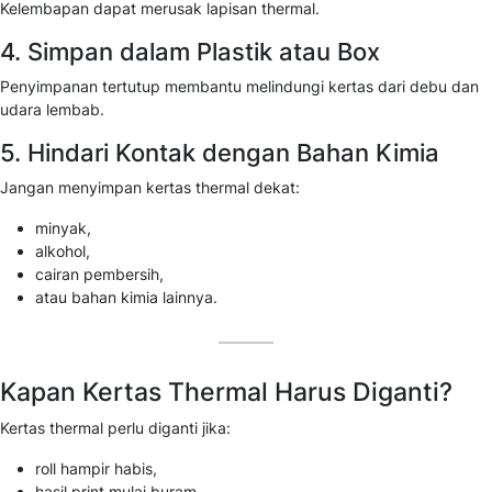
Kelembapan dapat merusak lapisan thermal.
4. Simpan dalam Plastik atau Box
Penyimpanan tertutup membantu melindungi kertas dari debu dan
udara lembab.
5. Hindari Kontak dengan Bahan Kimia
Jangan menyimpan kertas thermal dekat:
minyak,
alkohol,
cairan pembersih,
atau bahan kimia lainnya.
Kapan Kertas Thermal Harus Diganti?
Kertas thermal perlu diganti jika:
roll hampir habis,
hasil print mulai buram,