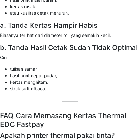
kertas rusak,
atau kualitas cetak menurun.
a. Tanda Kertas Hampir Habis
Biasanya terlihat dari diameter roll yang semakin kecil.
b. Tanda Hasil Cetak Sudah Tidak Optimal
Ciri:
tulisan samar,
hasil print cepat pudar,
kertas menghitam,
struk sulit dibaca.
FAQ Cara Memasang Kertas Thermal
EDC Fastpay
Apakah printer thermal pakai tinta?