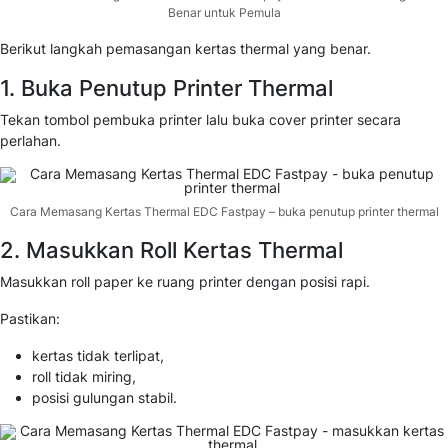
Benar untuk Pemula
Berikut langkah pemasangan kertas thermal yang benar.
1. Buka Penutup Printer Thermal
Tekan tombol pembuka printer lalu buka cover printer secara
perlahan.
Cara Memasang Kertas Thermal EDC Fastpay – buka penutup printer thermal
2. Masukkan Roll Kertas Thermal
Masukkan roll paper ke ruang printer dengan posisi rapi.
Pastikan:
kertas tidak terlipat,
roll tidak miring,
posisi gulungan stabil.