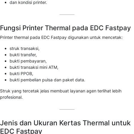
dan kondisi printer.
Fungsi Printer Thermal pada EDC Fastpay
Printer thermal pada EDC Fastpay digunakan untuk mencetak:
struk transaksi,
bukti transfer,
bukti pembayaran,
bukti transaksi mini ATM,
bukti PPOB,
bukti pembelian pulsa dan paket data.
Struk yang tercetak jelas membuat layanan agen terlihat lebih
profesional.
Jenis dan Ukuran Kertas Thermal untuk
EDC Fastpay