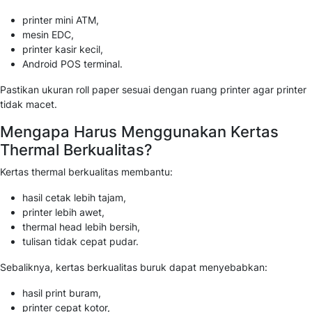
printer mini ATM,
mesin EDC,
printer kasir kecil,
Android POS terminal.
Pastikan ukuran roll paper sesuai dengan ruang printer agar printer
tidak macet.
Mengapa Harus Menggunakan Kertas
Thermal Berkualitas?
Kertas thermal berkualitas membantu:
hasil cetak lebih tajam,
printer lebih awet,
thermal head lebih bersih,
tulisan tidak cepat pudar.
Sebaliknya, kertas berkualitas buruk dapat menyebabkan:
hasil print buram,
printer cepat kotor,