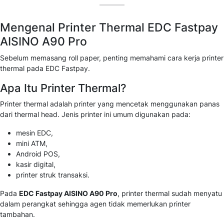
Mengenal Printer Thermal EDC Fastpay
AISINO A90 Pro
Sebelum memasang roll paper, penting memahami cara kerja printer
thermal pada EDC Fastpay.
Apa Itu Printer Thermal?
Printer thermal adalah printer yang mencetak menggunakan panas
dari thermal head. Jenis printer ini umum digunakan pada:
mesin EDC,
mini ATM,
Android POS,
kasir digital,
printer struk transaksi.
Pada
EDC Fastpay AISINO A90 Pro
, printer thermal sudah menyatu
dalam perangkat sehingga agen tidak memerlukan printer
tambahan.