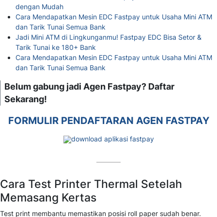
dengan Mudah
Cara Mendapatkan Mesin EDC Fastpay untuk Usaha Mini ATM
dan Tarik Tunai Semua Bank
Jadi Mini ATM di Lingkunganmu! Fastpay EDC Bisa Setor &
Tarik Tunai ke 180+ Bank
Cara Mendapatkan Mesin EDC Fastpay untuk Usaha Mini ATM
dan Tarik Tunai Semua Bank
Belum gabung jadi Agen Fastpay? Daftar
Sekarang!
FORMULIR PENDAFTARAN AGEN FASTPAY
Cara Test Printer Thermal Setelah
Memasang Kertas
Test print membantu memastikan posisi roll paper sudah benar.