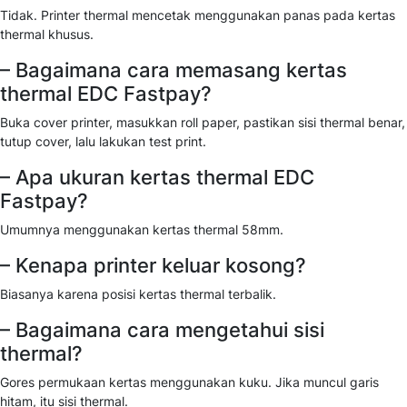
Tidak. Printer thermal mencetak menggunakan panas pada kertas
thermal khusus.
– Bagaimana cara memasang kertas
thermal EDC Fastpay?
Buka cover printer, masukkan roll paper, pastikan sisi thermal benar,
tutup cover, lalu lakukan test print.
– Apa ukuran kertas thermal EDC
Fastpay?
Umumnya menggunakan kertas thermal 58mm.
– Kenapa printer keluar kosong?
Biasanya karena posisi kertas thermal terbalik.
– Bagaimana cara mengetahui sisi
thermal?
Gores permukaan kertas menggunakan kuku. Jika muncul garis
hitam, itu sisi thermal.