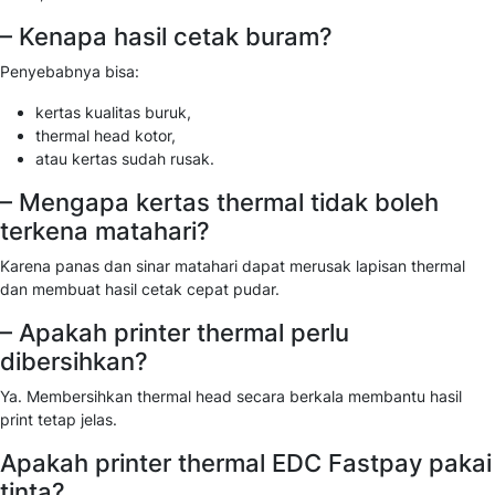
– Kenapa hasil cetak buram?
Penyebabnya bisa:
kertas kualitas buruk,
thermal head kotor,
atau kertas sudah rusak.
– Mengapa kertas thermal tidak boleh
terkena matahari?
Karena panas dan sinar matahari dapat merusak lapisan thermal
dan membuat hasil cetak cepat pudar.
– Apakah printer thermal perlu
dibersihkan?
Ya. Membersihkan thermal head secara berkala membantu hasil
print tetap jelas.
Apakah printer thermal EDC Fastpay pakai
tinta?