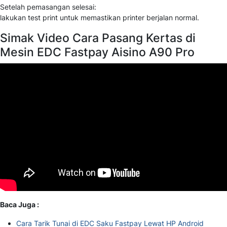
Setelah pemasangan selesai:
lakukan test print untuk memastikan printer berjalan normal.
Simak Video Cara Pasang Kertas di
Mesin EDC Fastpay Aisino A90 Pro
Baca Juga :
Cara Tarik Tunai di EDC Saku Fastpay Lewat HP Android