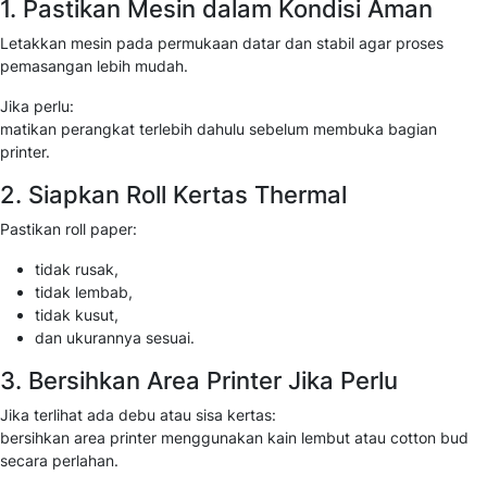
1. Pastikan Mesin dalam Kondisi Aman
Letakkan mesin pada permukaan datar dan stabil agar proses
pemasangan lebih mudah.
Jika perlu:
matikan perangkat terlebih dahulu sebelum membuka bagian
printer.
2. Siapkan Roll Kertas Thermal
Pastikan roll paper:
tidak rusak,
tidak lembab,
tidak kusut,
dan ukurannya sesuai.
3. Bersihkan Area Printer Jika Perlu
Jika terlihat ada debu atau sisa kertas:
bersihkan area printer menggunakan kain lembut atau cotton bud
secara perlahan.