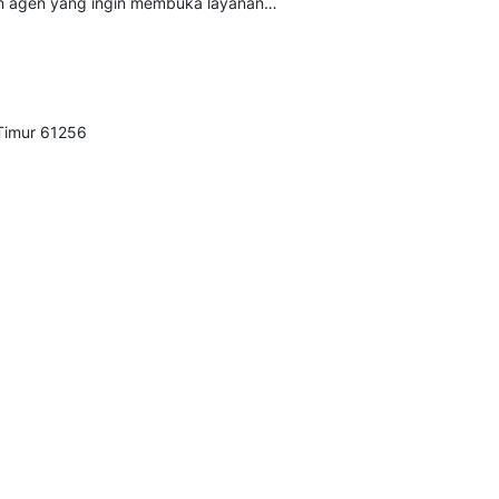
lon agen yang ingin membuka layanan…
 Timur 61256