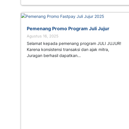
Pemenang Promo Program Juli Jujur
Agustus 16, 2025
Selamat kepada pemenang program JULI JUJUR!
Karena konsistensi transaksi dan ajak mitra,
Juragan berhasil dapatkan…