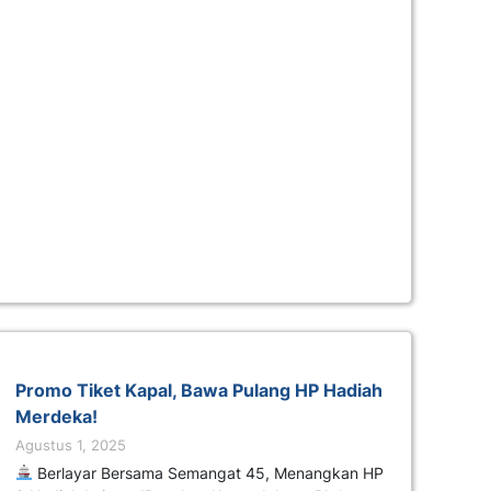
Promo Tiket Kapal, Bawa Pulang HP Hadiah
Merdeka!
Agustus 1, 2025
Berlayar Bersama Semangat 45, Menangkan HP