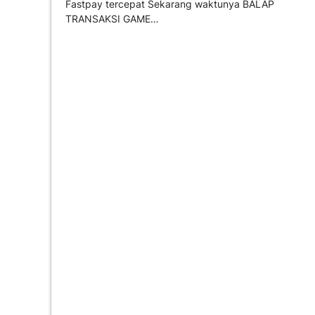
Fastpay tercepat Sekarang waktunya BALAP
TRANSAKSI GAME…