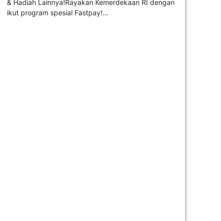
& Hadiah Lainnya!Rayakan Kemerdekaan RI dengan
ikut program spesial Fastpay!…