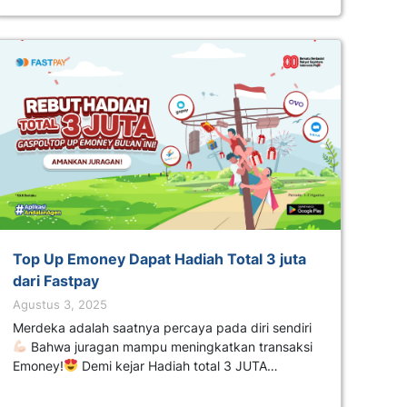
Top Up Emoney Dapat Hadiah Total 3 juta
dari Fastpay
Agustus 3, 2025
Merdeka adalah saatnya percaya pada diri sendiri
Bahwa juragan mampu meningkatkan transaksi
Emoney!
Demi kejar Hadiah total 3 JUTA…