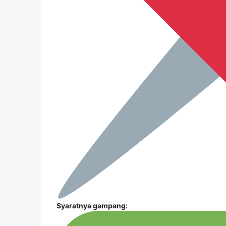
Syaratnya gampang: