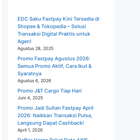
EDC Saku Fastpay Kini Tersedia di
Shopee & Tokopedia – Solusi
Transaksi Digital Praktis untuk
Agen!
Agustus 28, 2025
Promo Fastpay Agustus 2026:
Semua Promo Aktif, Cara Ikut &
Syaratnya
Agustus 6, 2026
Promo J&T Cargo Tiap Hari
Juni 4, 2025
Promo Jadi Sultan Fastpay April
2026: Naikkan Transaksi Pulsa,
Langsung Dapat Cashback!
April 1, 2026
Daftar Harga Paket Data AXIS