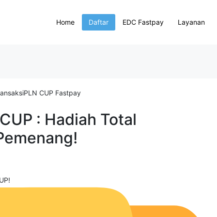
Home
Daftar
EDC Fastpay
Layanan
CUP : Hadiah Total
 Pemenang!
CUP!