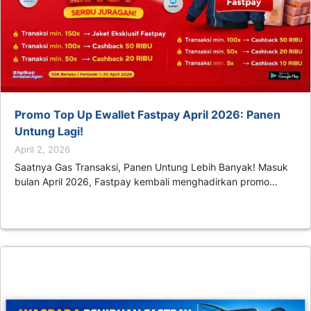
Promo Top Up Ewallet Fastpay April 2026: Panen
Untung Lagi!
April 2, 2026
Saatnya Gas Transaksi, Panen Untung Lebih Banyak! Masuk
bulan April 2026, Fastpay kembali menghadirkan promo…