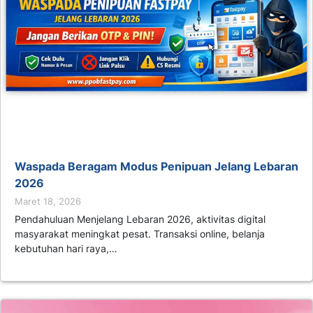
Waspada Beragam Modus Penipuan Jelang Lebaran
2026
Maret 18, 2026
Pendahuluan Menjelang Lebaran 2026, aktivitas digital
masyarakat meningkat pesat. Transaksi online, belanja
kebutuhan hari raya,…