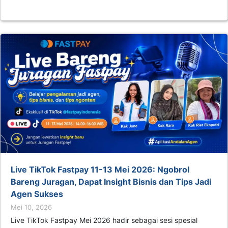
Live TikTok Fastpay 11-13 Mei 2026: Ngobrol
Bareng Juragan, Dapat Insight Bisnis dan Tips Jadi
Agen Sukses
Mei 10, 2026
Live TikTok Fastpay Mei 2026 hadir sebagai sesi spesial