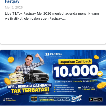
Fastpay
Mei 5, 2026
Live TikTok Fastpay Mei 2026 menjadi agenda menarik yang
wajib diikuti oleh calon agen Fastpay,…