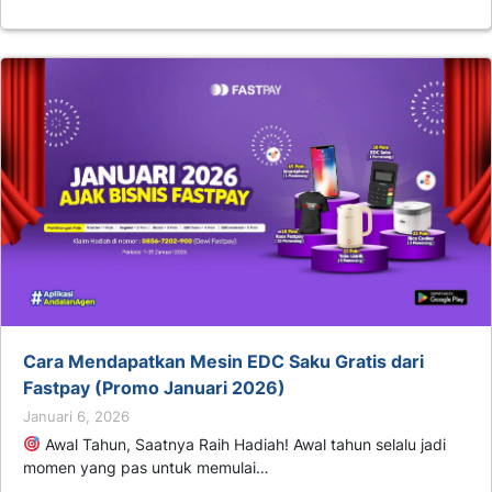
Cara Mendapatkan Mesin EDC Saku Gratis dari
Fastpay (Promo Januari 2026)
Januari 6, 2026
Awal Tahun, Saatnya Raih Hadiah! Awal tahun selalu jadi
momen yang pas untuk memulai…