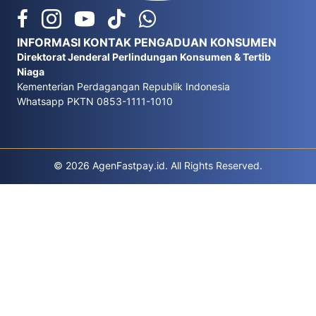
INFORMASI KONTAK PENGADUAN KONSUMEN
Direktorat Jenderal Perlindungan Konsumen & Tertib
Niaga
Kementerian Perdagangan Republik Indonesia
Whatsapp PKTN 0853-1111-1010
© 2026 AgenFastpay.id. All Rights Reserved.