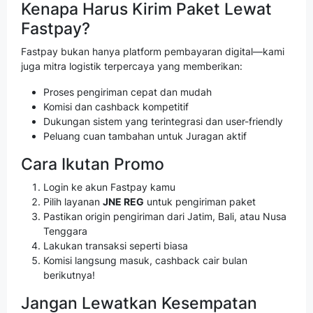
Kenapa Harus Kirim Paket Lewat
Fastpay?
Fastpay bukan hanya platform pembayaran digital—kami
juga mitra logistik terpercaya yang memberikan:
Proses pengiriman cepat dan mudah
Komisi dan cashback kompetitif
Dukungan sistem yang terintegrasi dan user-friendly
Peluang cuan tambahan untuk Juragan aktif
Cara Ikutan Promo
Login ke akun Fastpay kamu
Pilih layanan
JNE REG
untuk pengiriman paket
Pastikan origin pengiriman dari Jatim, Bali, atau Nusa
Tenggara
Lakukan transaksi seperti biasa
Komisi langsung masuk, cashback cair bulan
berikutnya!
Jangan Lewatkan Kesempatan