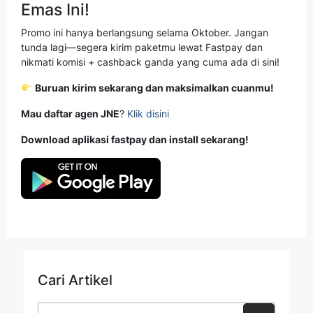
Emas Ini!
Promo ini hanya berlangsung selama Oktober. Jangan
tunda lagi—segera kirim paketmu lewat Fastpay dan
nikmati komisi + cashback ganda yang cuma ada di sini!
Buruan kirim sekarang dan maksimalkan cuanmu!
Mau daftar agen JNE
?
Klik disini
Download aplikasi fastpay dan install sekarang!
Cari Artikel