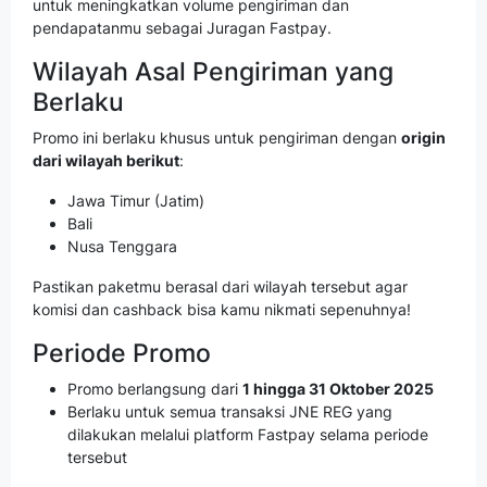
untuk meningkatkan volume pengiriman dan
pendapatanmu sebagai Juragan Fastpay.
Wilayah Asal Pengiriman yang
Berlaku
Promo ini berlaku khusus untuk pengiriman dengan
origin
dari wilayah berikut
:
Jawa Timur (Jatim)
Bali
Nusa Tenggara
Pastikan paketmu berasal dari wilayah tersebut agar
komisi dan cashback bisa kamu nikmati sepenuhnya!
Periode Promo
Promo berlangsung dari
1 hingga 31 Oktober 2025
Berlaku untuk semua transaksi JNE REG yang
dilakukan melalui platform Fastpay selama periode
tersebut