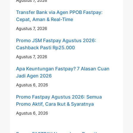
Agustus 7, 2026
Transfer Bank via Agen PPOB Fastpay:
Cepat, Aman & Real-Time
Agustus 7, 2026
Promo JSM Fastpay Agustus 2026:
Cashback Pasti Rp25.000
Agustus 7, 2026
Apa Keuntungan Fastpay? 7 Alasan Cuan
Jadi Agen 2026
Agustus 6, 2026
Promo Fastpay Agustus 2026: Semua
Promo Aktif, Cara Ikut & Syaratnya
Agustus 6, 2026