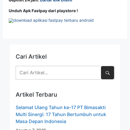
Unduh Apk Fastpay dari playstore !
Cari Artikel
Artikel Terbaru
Selamat Ulang Tahun ke-17 PT Bimasakti
Multi Sinergi: 17 Tahun Bertumbuh untuk
Masa Depan Indonesia