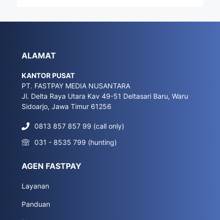
ALAMAT
KANTOR PUSAT
PT. FASTPAY MEDIA NUSANTARA
Jl. Delta Raya Utara Kav 49-51 Deltasari Baru, Waru
Sidoarjo, Jawa Timur 61256
0813 857 857 99 (call only)
031 - 8535 799 (hunting)
AGEN FASTPAY
Layanan
Panduan