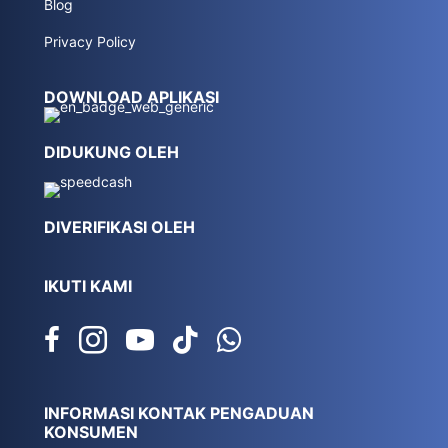
Blog
Privacy Policy
DOWNLOAD APLIKASI
DIDUKUNG OLEH
DIVERIFIKASI OLEH
IKUTI KAMI
INFORMASI KONTAK PENGADUAN
KONSUMEN