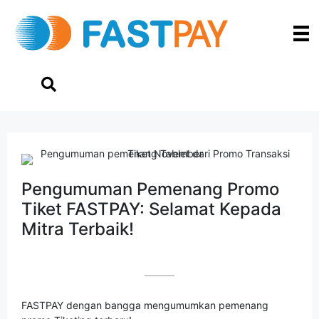
Pengumuman Pemenang Promo
Tiket FASTPAY: Selamat Kepada
Mitra Terbaik!
FASTPAY dengan bangga mengumumkan pemenang