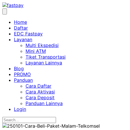
Home
Daftar
EDC Fastpay
Layanan
Multi Ekspedisi
Mini ATM
Tiket Transportasi
Layanan Lainnya
Blog
PROMO
Panduan
Cara Daftar
Cara Aktivasi
Cara Deposit
Panduan Lainnya
Login