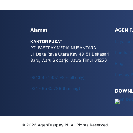
Alamat
AGEN 
KANTOR PUSAT
Layanan
PT. FASTPAY MEDIA NUSANTARA
Panduan
Jl. Delta Raya Utara Kav 49-51 Deltasari
Baru, Waru Sidoarjo, Jawa Timur 61256
Blog
Privacy P
0813 857 857 99 (call only)
031 - 8535 799 (hunting)
DOWNL
© 2026 AgenFastpay.id. All Rights Reserved.