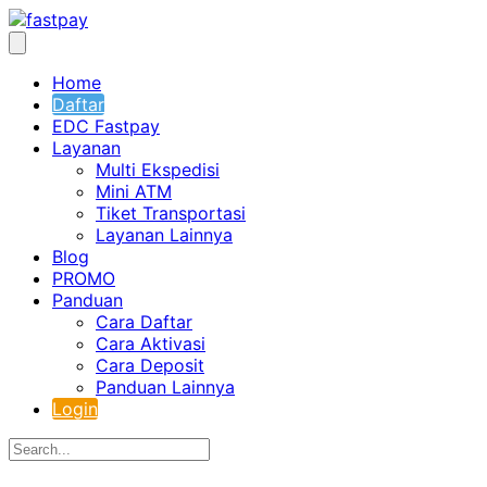
Home
Daftar
EDC Fastpay
Layanan
Multi Ekspedisi
Mini ATM
Tiket Transportasi
Layanan Lainnya
Blog
PROMO
Panduan
Cara Daftar
Cara Aktivasi
Cara Deposit
Panduan Lainnya
Login