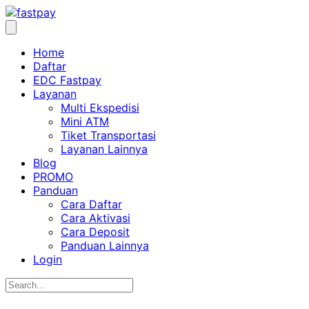
Home
Daftar
EDC Fastpay
Layanan
Multi Ekspedisi
Mini ATM
Tiket Transportasi
Layanan Lainnya
Blog
PROMO
Panduan
Cara Daftar
Cara Aktivasi
Cara Deposit
Panduan Lainnya
Login