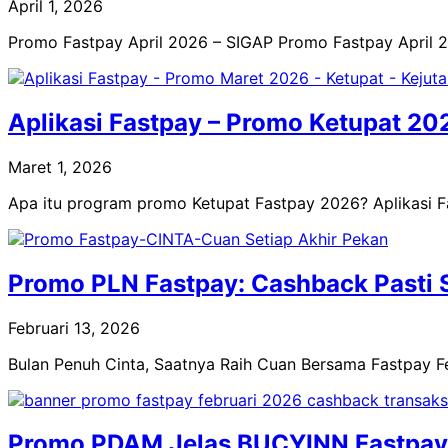
April 1, 2026
Promo Fastpay April 2026 – SIGAP Promo Fastpay April 
Aplikasi Fastpay – Promo Ketupat 202
Maret 1, 2026
Apa itu program promo Ketupat Fastpay 2026? Aplikasi
Promo PLN Fastpay: Cashback Pasti 
Februari 13, 2026
Bulan Penuh Cinta, Saatnya Raih Cuan Bersama Fastpay F
Promo PDAM Jelas BUCYINN Fastpay: 