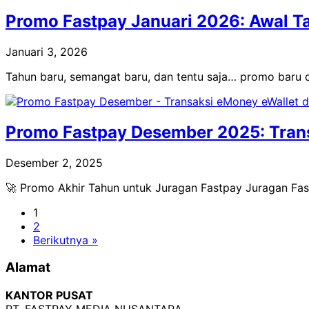
Promo Fastpay Januari 2026: Awal T
Januari 3, 2026
Tahun baru, semangat baru, dan tentu saja… promo baru d
Promo Fastpay Desember 2025: Trans
Desember 2, 2025
🚀 Promo Akhir Tahun untuk Juragan Fastpay Juragan Fas
1
2
Berikutnya »
Alamat
KANTOR PUSAT