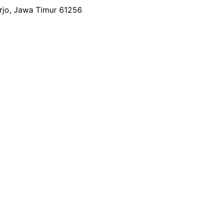
arjo, Jawa Timur 61256