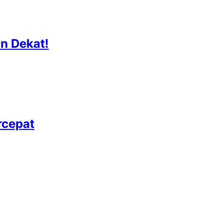
n Dekat!
rcepat