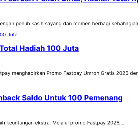
 dengan penuh kasih sayang dan momen berbagi kebahagia
Total Hadiah 100 Juta
astpay menghadirkan Promo Fastpay Umroh Gratis 2026 d
hback Saldo Untuk 100 Pemenang
ih keuntungan ekstra. Melalui promo Fastpay 2026,…