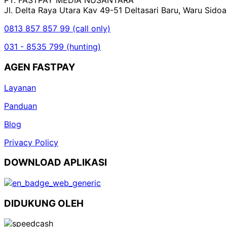
PT. FASTPAY MEDIA NUSANTARA
Jl. Delta Raya Utara Kav 49-51 Deltasari Baru, Waru Sido
0813 857 857 99 (call only)
031 - 8535 799 (hunting)
AGEN FASTPAY
Layanan
Panduan
Blog
Privacy Policy
DOWNLOAD APLIKASI
DIDUKUNG OLEH