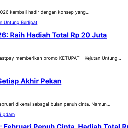
2026 kembali hadir dengan konsep yang…
6: Raih Hadiah Total Rp 20 Juta
 Fastpay memberikan promo KETUPAT – Kejutan Untung…
Setiap Akhir Pekan
ebruari dikenal sebagai bulan penuh cinta. Namun…
Februari Penuh Cinta, Hadiah Total 