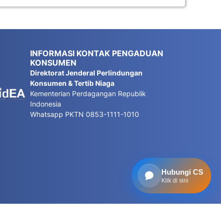
INFORMASI KONTAK PENGADUAN
KONSUMEN
Direktorat Jenderal Perlindungan
Konsumen & Tertib Niaga
Kementerian Perdagangan Republik
Indonesia
Whatsapp PKTN 0853-1111-1010
Hubungi CS
Klik di sini