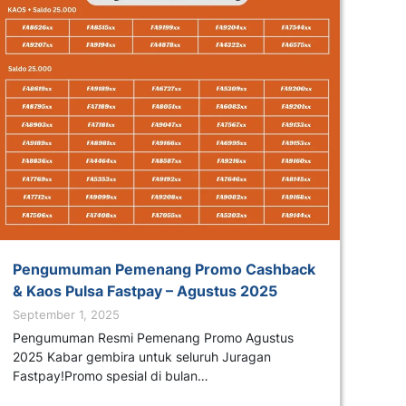
Pengumuman Pemenang Promo Cashback
& Kaos Pulsa Fastpay – Agustus 2025
September 1, 2025
Pengumuman Resmi Pemenang Promo Agustus
2025 Kabar gembira untuk seluruh Juragan
Fastpay!Promo spesial di bulan…