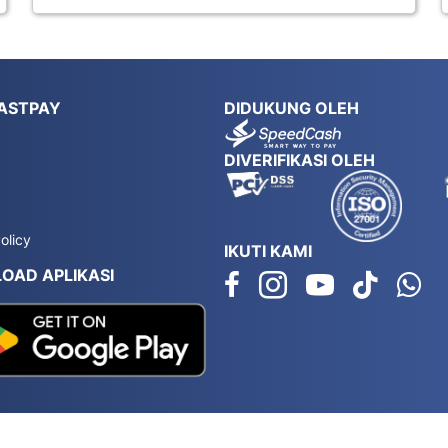
ASTPAY
DIDUKUNG OLEH
DIVERIFIKASI OLEH
olicy
IKUTI KAMI
OAD APLIKASI