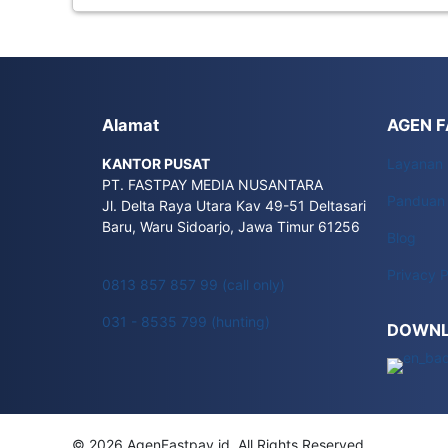
Alamat
AGEN 
KANTOR PUSAT
Layanan
PT. FASTPAY MEDIA NUSANTARA
Panduan
Jl. Delta Raya Utara Kav 49-51 Deltasari
Baru, Waru Sidoarjo, Jawa Timur 61256
Blog
Privacy P
0813 857 857 99 (call only)
031 - 8535 799 (hunting)
DOWNL
© 2026 AgenFastpay.id. All Rights Reserved.