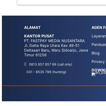
ALAMAT
AGEN F
KANTOR PUSAT
Layana
PT. FASTPAY MEDIA NUSANTARA
Pandua
Jl. Delta Raya Utara Kav 49-51
Deltasari Baru, Waru Sidoarjo, Jawa
Blog
Timur 61256
Privacy
0813 857 857 99 (call only)
DOWNL
031 - 8535 799 (hunting)