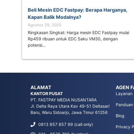
Beli Mesin EDC Fastpay: Berapa Harganya,
Kapan Balik Modalnya?
Agustus 29, 2025
Ringkasan Singkat: Harga mesin EDC Fastpay mulai
Rp459 ribuan untuk EDC Saku VM30, dengan
potensi…
ALAMAT
AGEN F
KANTOR PUSAT
Layanan
PT. FASTPAY MEDIA NUSANTARA
Panduan
Jl. Delta Raya Utara Kav 49-51 Deltasari
Baru, Waru Sidoarjo, Jawa Timur 61256
Blog
0813 857 857 99 (call only)
Privacy P