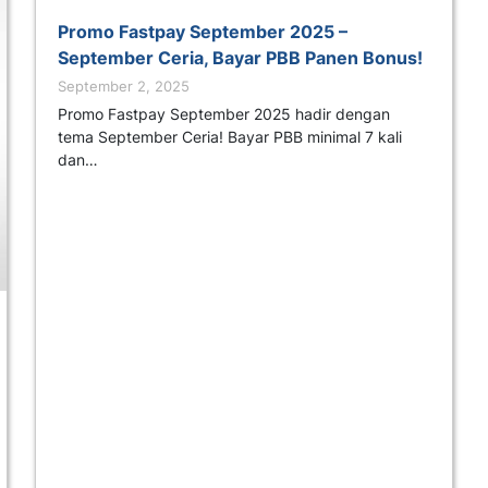
Promo Fastpay September 2025 –
September Ceria, Bayar PBB Panen Bonus!
September 2, 2025
Promo Fastpay September 2025 hadir dengan
tema September Ceria! Bayar PBB minimal 7 kali
dan…