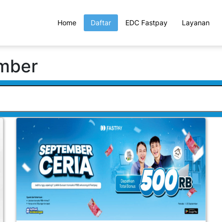
Home
Daftar
EDC Fastpay
Layanan
ember