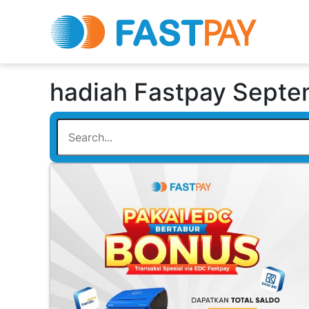
hadiah Fastpay Sept