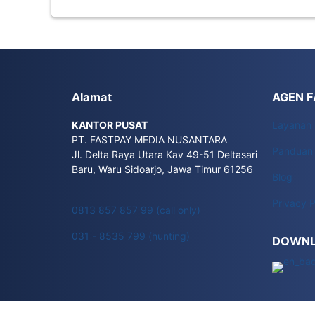
Alamat
AGEN 
KANTOR PUSAT
Layanan
PT. FASTPAY MEDIA NUSANTARA
Panduan
Jl. Delta Raya Utara Kav 49-51 Deltasari
Baru, Waru Sidoarjo, Jawa Timur 61256
Blog
Privacy P
0813 857 857 99 (call only)
031 - 8535 799 (hunting)
DOWNL