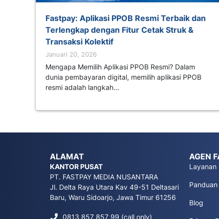
Fastpay: Aplikasi PPOB Resmi Terbaik dan
Terlengkap dengan Fitur Cetak Struk &
Transaksi Kolektif
Januari 20, 2026
Mengapa Memilih Aplikasi PPOB Resmi? Dalam
dunia pembayaran digital, memilih aplikasi PPOB
resmi adalah langkah…
ALAMAT
AGEN F
KANTOR PUSAT
Layanan
PT. FASTPAY MEDIA NUSANTARA
Panduan
Jl. Delta Raya Utara Kav 49-51 Deltasari
Baru, Waru Sidoarjo, Jawa Timur 61256
Blog
0813 857 857 99 (call only)