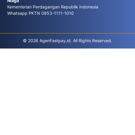
Niaga
Kementerian Perdagangan Republik Indonesia
Whatsapp PKTN 0853-1111-1010
© 2026 AgenFastpay.id. All Rights Reserved.