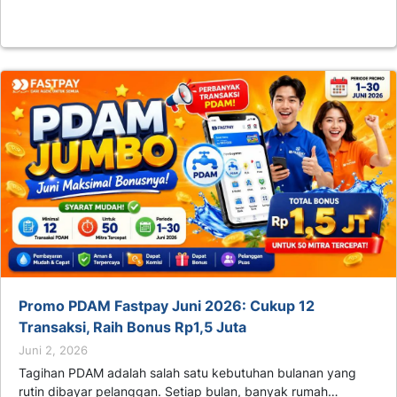
Promo PDAM Fastpay Juni 2026: Cukup 12
Transaksi, Raih Bonus Rp1,5 Juta
Juni 2, 2026
Tagihan PDAM adalah salah satu kebutuhan bulanan yang
rutin dibayar pelanggan. Setiap bulan, banyak rumah…