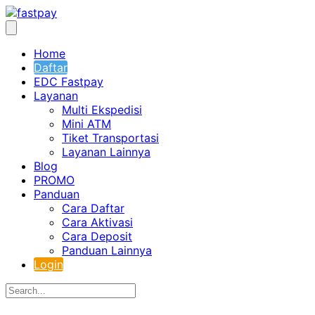
Home
Daftar
EDC Fastpay
Layanan
Multi Ekspedisi
Mini ATM
Tiket Transportasi
Layanan Lainnya
Blog
PROMO
Panduan
Cara Daftar
Cara Aktivasi
Cara Deposit
Panduan Lainnya
Login