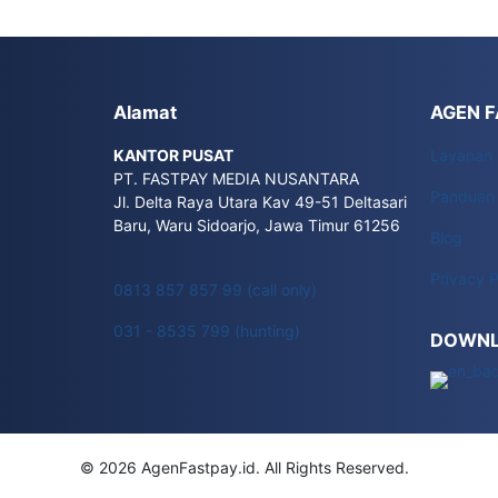
Alamat
AGEN 
KANTOR PUSAT
Layanan
PT. FASTPAY MEDIA NUSANTARA
Panduan
Jl. Delta Raya Utara Kav 49-51 Deltasari
Baru, Waru Sidoarjo, Jawa Timur 61256
Blog
Privacy P
0813 857 857 99 (call only)
031 - 8535 799 (hunting)
DOWNL
© 2026 AgenFastpay.id. All Rights Reserved.