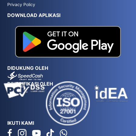
Privacy Policy
DOWNLOAD APLIKASI
DIDUKUNG OLEH
DIVERIFIKASI OLEH
IKUTI KAMI