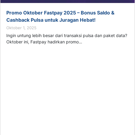
Promo Oktober Fastpay 2025 – Bonus Saldo &
Cashback Pulsa untuk Juragan Hebat!
Oktober 1, 2025
Ingin untung lebih besar dari transaksi pulsa dan paket data?
Oktober ini, Fastpay hadirkan promo…