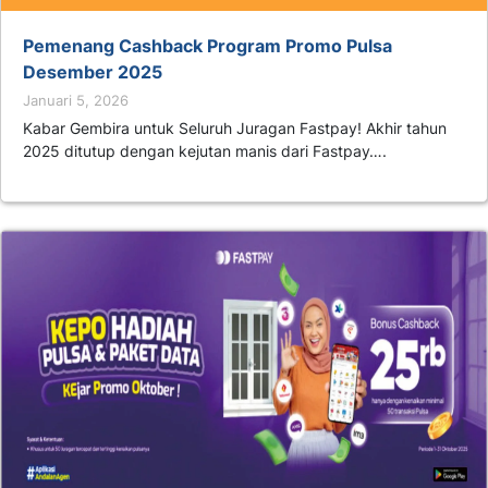
Pemenang Cashback Program Promo Pulsa
Desember 2025
Januari 5, 2026
Kabar Gembira untuk Seluruh Juragan Fastpay! Akhir tahun
2025 ditutup dengan kejutan manis dari Fastpay….